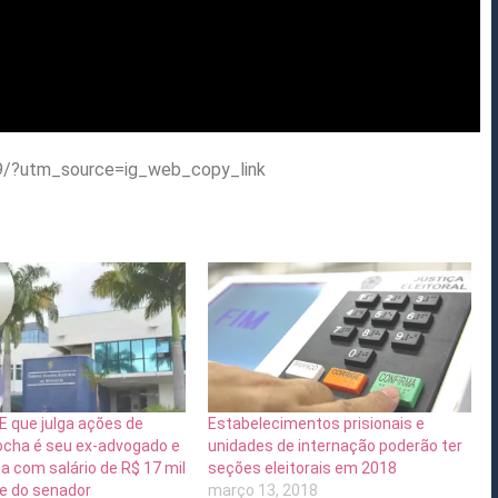
9/?utm_source=ig_web_copy_link
E que julga ações de
Estabelecimentos prisionais e
ocha é seu ex-advogado e
unidades de internação poderão ter
 com salário de R$ 17 mil
seções eleitorais em 2018
e do senador
março 13, 2018