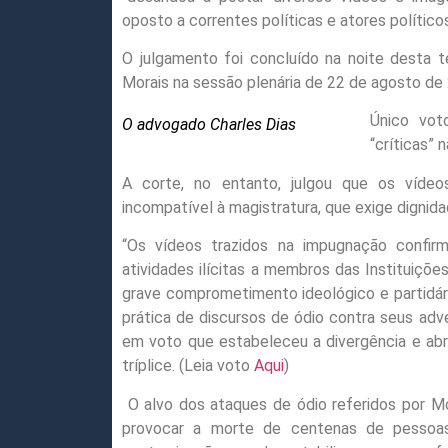
oposto a correntes políticas e atores políticos
O julgamento foi concluído na noite desta t
Morais na sessão plenária de 22 de agosto de 
Único vot
O advogado Charles Dias
“críticas” 
A corte, no entanto, julgou que os víde
incompatível à magistratura, que exige dignida
“Os vídeos trazidos na impugnação confir
atividades ilícitas a membros das
Instituiçõ
grave comprometimento ideológico e partidá
prática de discursos de ódio contra seus
adve
em voto que estabeleceu a divergência e abr
tríplice. (Leia voto
Aqui
)
O alvo dos ataques de ódio referidos por M
provocar a morte de centenas de pessoas a