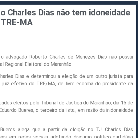
o Charles Dias não tem idoneidade
o TRE-MA
ue o advogado Roberto Charles de Menezes Dias não possui
al Regional Eleitoral do Maranhão.
arles Dias e determinou a eleição de um outro jurista para
e juiz efetivo do TRE/MA, de livre escolha do presidente da
gados eleitos pelo Tribunal de Justiça do Maranhão, dia 15 de
duardo Bueres, o terceiro da lista., em razão da inidoneidade
 Bueres alega que a partir da eleição no TJ, Charles Dias
ns em redes sociais adotando discurso político-partidário