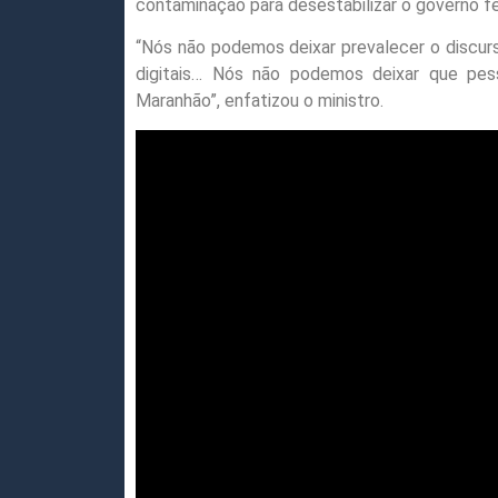
contaminação para desestabilizar o governo fe
“Nós não podemos deixar prevalecer o discurs
digitais… Nós não podemos deixar que pess
Maranhão”, enfatizou o ministro.