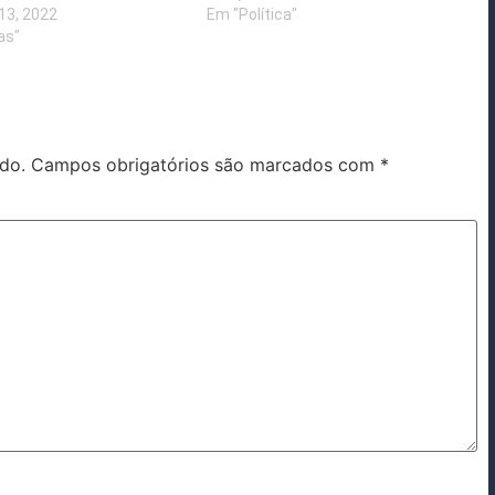
13, 2022
Em "Política"
as"
do.
Campos obrigatórios são marcados com
*