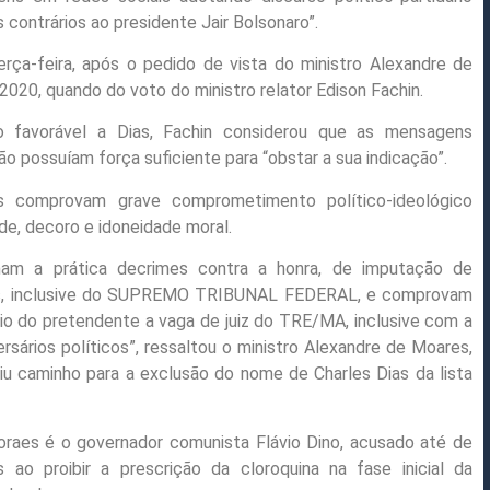
 contrários ao presidente Jair Bolsonaro”.
erça-feira, após o pedido de vista do ministro Alexandre de
2020, quando do voto do ministro relator Edison Fachin.
o favorável a Dias, Fachin considerou que as mensagens
não possuíam força suficiente para “obstar a sua indicação”.
os comprovam grave comprometimento político-ideológico
de, decoro e idoneidade moral.
mam a prática de
crimes contra a honra, de imputação de
es, inclusive do SUPREMO TRIBUNAL FEDERAL, e comprovam
rio do pretendente a vaga de
juiz do TRE/MA, inclusive com a
rsários políticos”, ressaltou o ministro Alexandre de Moares,
iu caminho para a exclusão do nome de Charles Dias da lista
oraes é o governador comunista Flávio Dino, acusado até de
o proibir a prescrição da cloroquina na fase inicial da