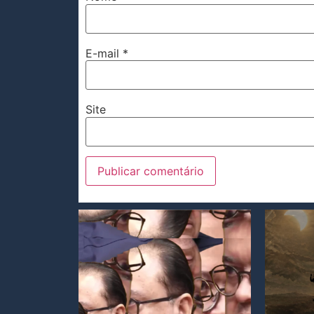
E-mail
*
Site