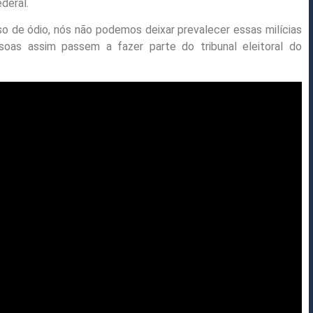
deral.
o de ódio, nós não podemos deixar prevalecer essas milícias
oas assim passem a fazer parte do tribunal eleitoral do