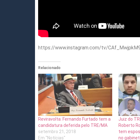
https://www.instagram.com/tv/CAf_MwjpkM
Relacionado
Reviravolta: Fernando Furtado tem a
Juiz do TR
candidatura deferida pelo TRE/MA
Roberto R
setembro 21, 2018
tem esposa
Em "Notícias"
no gabinet