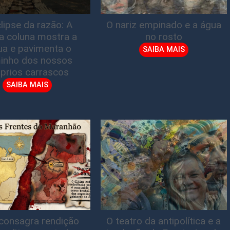
lipse da razão: A
O nariz empinado e a água
ta coluna mostra a
no rosto
gua e pavimenta o
SAIBA MAIS
inho dos nossos
prios carrascos
SAIBA MAIS
consagra rendição
O teatro da antipolítica e a