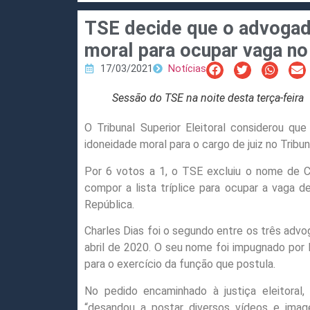
TSE decide que o advogad
moral para ocupar vaga n
17/03/2021
Notícias
Sessão do TSE na noite desta terça-feira
O Tribunal Superior Eleitoral considerou q
idoneidade moral para o cargo de juiz no Tribun
Por 6 votos a 1, o TSE excluiu o nome de Ch
compor a lista tríplice para ocupar a vaga d
República.
Charles Dias foi o segundo entre os três advo
abril de 2020. O seu nome foi impugnado por E
para o exercício da função que postula.
No pedido encaminhado à justiça eleitoral,
“desandou a postar diversos vídeos e image