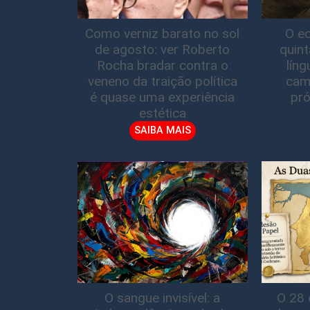
Como verniz barato no sol
O ec
de agosto: ver Roberto
quin
Rocha bradar contra o
lín
veneno da traição política
cam
é quase uma experiência
pró
estética
SAIBA MAIS
O sangue invisível: a
O 28 