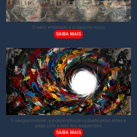
O nariz empinado e a água no rosto
SAIBA MAIS
O sangue invisível: a independência roubada pelas elites e
paga com a vida dos esquecidos
SAIBA MAIS