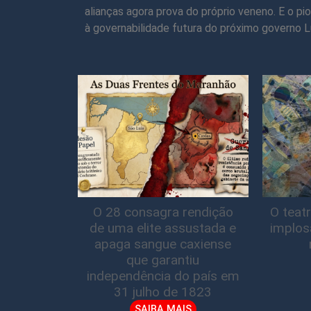
alianças agora prova do próprio veneno. E o pi
à governabilidade futura do próximo governo Lu
O 28 consagra rendição
O teatr
de uma elite assustada e
implos
apaga sangue caxiense
que garantiu
independência do país em
31 julho de 1823
SAIBA MAIS