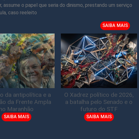
or, assume o papel que seria do dinismo, prestando um serviço
la, caso reeleito
SAIBA MAIS
o da antipolítica e a
O Xadrez político de 2026,
ão da Frente Ampla
a batalha pelo Senado e o
no Maranhão
futuro do STF
SAIBA MAIS
SAIBA MAIS