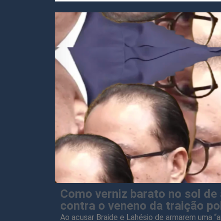
Como verniz barato no sol de
contra o veneno da traição po
Ao acusar Braide e Lahésio de armarem uma “a