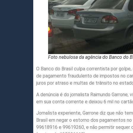
Foto nebulosa da agência do Banco do Bra
O Banco do Brasil culpa correntista por golpe
de pagamento fraudulento de impostos no cart
juros por atraso e multas de trânsito no estad
A denúncia é do jornalista Raimundo Garrone, v
em sua conta corrente e deixou 6 mil no cartã
Jornalista experiente, Garrone diz que não te
Brasil em negar o estorno dos pagamentos no
99618916 e 99619260, e não permitir sequer c