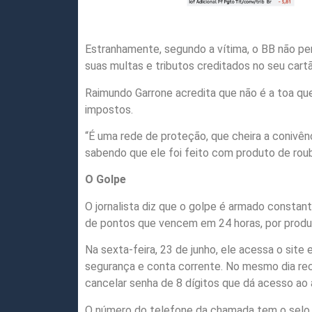
Estranhamente, segundo a vítima, o BB não pe
suas multas e tributos creditados no seu cartã
Raimundo Garrone acredita que não é a toa qu
impostos.
“É uma rede de proteção, que cheira a coniv
sabendo que ele foi feito com produto de rou
O Golpe
O jornalista diz que o golpe é armado consta
de pontos que vencem em 24 horas, por produto
Na sexta-feira, 23 de junho, ele acessa o site
segurança e conta corrente. No mesmo dia rece
cancelar senha de 8 dígitos que dá acesso ao a
O número do telefone da chamada tem o selo