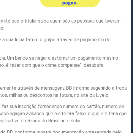
rmite que o titular saiba quem são as pessoas que tiveram
o.
e a quadrilha fature o golpe através de pagamento de
ência. Um banco se negar a estornar um pagamento mesmo
bo, é fazer com que o crime compense”, desabafa.
ntemente através de mensagens BB Informa sugerindo a troca
s, milhas ou descontos na fatura, no site da Livelo.
 e faz sua inscrição fornecendo número do cartão, número de
be ligação avisando que o site era falso, e que ele teria que
plicativo do Banco do Brasil no celular.
 do BB, conforme mostra documentação apresentada pelo