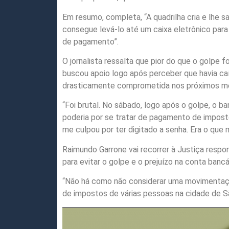
Em resumo, completa, “A quadrilha cria e lhe 
consegue levá-lo até um caixa eletrônico par
de pagamento”.
O jornalista ressalta que pior do que o golpe f
buscou apoio logo após perceber que havia ca
drasticamente comprometida nos próximos m
“Foi brutal. No sábado, logo após o golpe, o
poderia por se tratar de pagamento de impost
me culpou por ter digitado a senha. Era o que 
Raimundo Garrone vai recorrer à Justiça respo
para evitar o golpe e o prejuízo na conta banc
“Não há como não considerar uma movimentação 
de impostos de várias pessoas na cidade de S