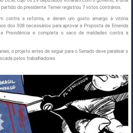
a do DEM, cujo os 29 deputados votaram com o governo, e uma
partido do presidente Temer registrou 7 votos contrários.
am contra a reforma, e deram um gosto amargo à vitória
os dos 308 necessários para aprovar a Proposta de Emenda
te a Previdência e completa o saco de maldades contra a
is, o projeto antes de seguir para o Senado deve paralisar o
vocada pelos trabalhadores.