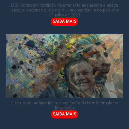
O 28 consagra rendição de uma elite assustada e apaga
sangue caxiense que garantiu independência do país em
31 julho de 1823
SAIBA MAIS
O teatro da antipolítica e a implosão da Frente Ampla no
Maranhão
SAIBA MAIS