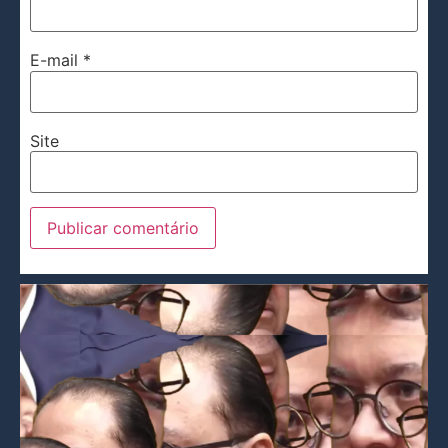
E-mail
*
Site