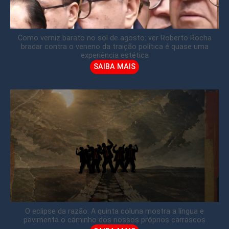
Como verniz barato no sol de agosto: ver Roberto Rocha
bradar contra o veneno da traição política é quase uma
experiência estética
SAIBA MAIS
O eclipse da razão: A quinta coluna mostra a língua e
pavimenta o caminho dos nossos próprios carrascos