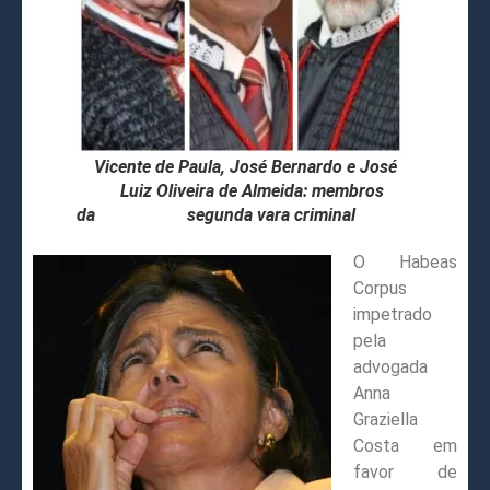
Vicente de Paula, José Bernardo e José
Luiz Oliveira de Almeida: membros
da segunda vara criminal
O Habeas
Corpus
impetrado
pela
advogada
Anna
Graziella
Costa em
favor de