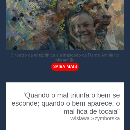
O teatro da antipolítica e a implosão da Frente Ampla no
Maranhão
SAIBA MAIS
"Quando o mal triunfa o bem se
esconde; quando o bem aparece, o
mal fica de tocaia"
Wisława Szymborska