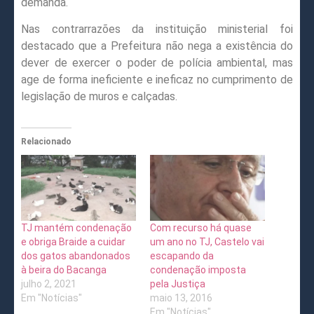
demanda.
Nas contrarrazões da instituição ministerial foi
destacado que a Prefeitura não nega a existência do
dever de exercer o poder de polícia ambiental, mas
age de forma ineficiente e ineficaz no cumprimento de
legislação de muros e calçadas.
Relacionado
TJ mantém condenação
Com recurso há quase
e obriga Braide a cuidar
um ano no TJ, Castelo vai
dos gatos abandonados
escapando da
à beira do Bacanga
condenação imposta
julho 2, 2021
pela Justiça
Em "Notícias"
maio 13, 2016
Em "Notícias"