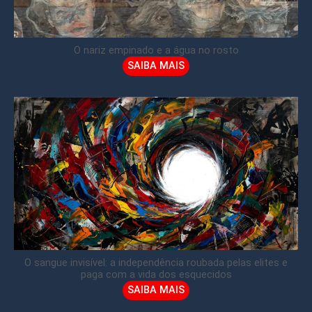
O nariz empinado e a água no rosto
SAIBA MAIS
O sangue invisível: a independência roubada pelas elites e
paga com a vida dos esquecidos
SAIBA MAIS