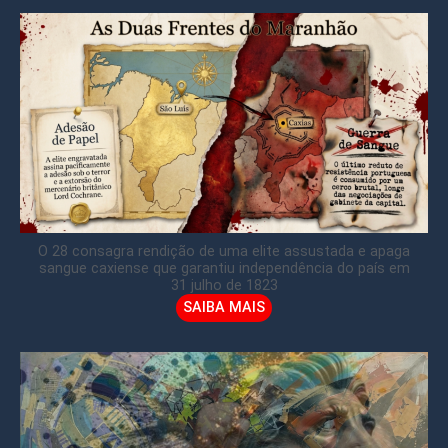
O 28 consagra rendição de uma elite assustada e apaga
sangue caxiense que garantiu independência do país em
31 julho de 1823
SAIBA MAIS