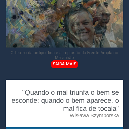
O teatro da antipolítica e a implosão da Frente Ampla no
Maranhão
SAIBA MAIS
"Quando o mal triunfa o bem se
esconde; quando o bem aparece, o
mal fica de tocaia"
Wisława Szymborska