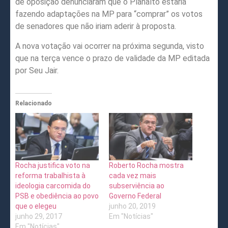
de oposição denunciaram que o Planalto estaria
fazendo adaptações na MP para “comprar” os votos
de senadores que não iriam aderir à proposta.
A nova votação vai ocorrer na próxima segunda, visto
que na terça vence o prazo de validade da MP editada
por Seu Jair.
Relacionado
Rocha justifica voto na
Roberto Rocha mostra
reforma trabalhista à
cada vez mais
ideologia carcomida do
subserviência ao
PSB e obediência ao povo
Governo Federal
que o elegeu
junho 20, 2019
junho 29, 2017
Em "Notícias"
Em "Notícias"