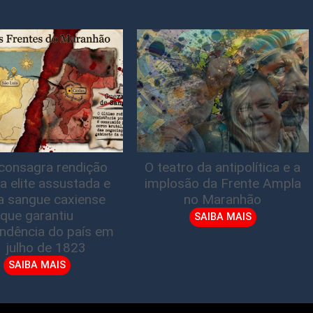
consagra rendição
O teatro da antipolítica e a
a elite assustada e
implosão da Frente Ampla
a sangue caxiense
no Maranhão
que garantiu
SAIBA MAIS
ndência do país em
1 julho de 1823
SAIBA MAIS