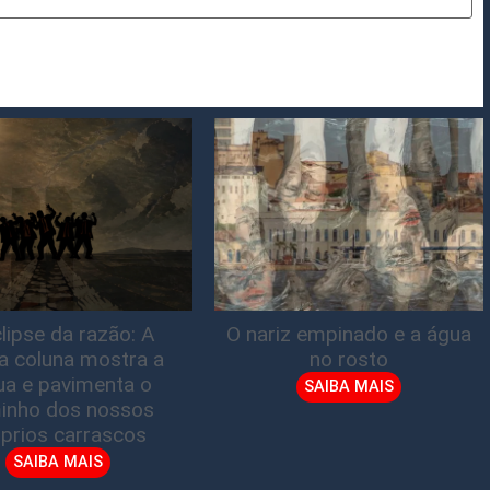
lipse da razão: A
O nariz empinado e a água
ta coluna mostra a
no rosto
gua e pavimenta o
SAIBA MAIS
inho dos nossos
prios carrascos
SAIBA MAIS