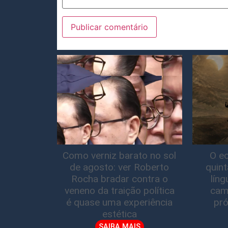
Como verniz barato no sol
O ec
de agosto: ver Roberto
quin
Rocha bradar contra o
lín
veneno da traição política
cam
é quase uma experiência
pró
estética
SAIBA MAIS