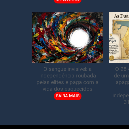
O sangue invisível: a
O 28 
independência roubada
de um
pelas elites e paga com a
apag
vida dos esquecidos
indepe
SAIBA MAIS
3