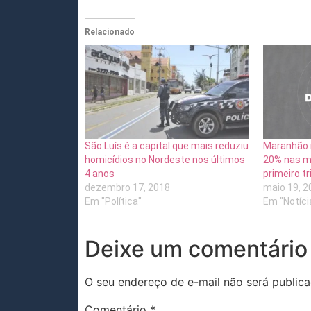
Relacionado
São Luís é a capital que mais reduziu
Maranhão r
homicídios no Nordeste nos últimos
20% nas mo
4 anos
primeiro t
dezembro 17, 2018
maio 19, 2
Em "Política"
Em "Notíci
Deixe um comentário
O seu endereço de e-mail não será publica
Comentário
*