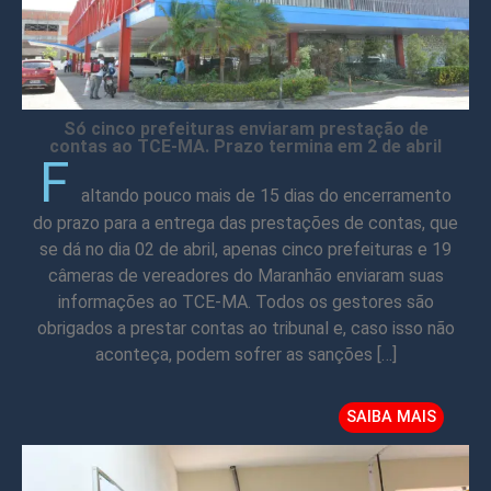
Só cinco prefeituras enviaram prestação de
contas ao TCE-MA. Prazo termina em 2 de abril
F
altando pouco mais de 15 dias do encerramento
do prazo para a entrega das prestações de contas, que
se dá no dia 02 de abril, apenas cinco prefeituras e 19
câmeras de vereadores do Maranhão enviaram suas
informações ao TCE-MA. Todos os gestores são
obrigados a prestar contas ao tribunal e, caso isso não
aconteça, podem sofrer as sanções […]
SAIBA MAIS