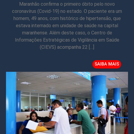
Maranhão confirma o primeiro óbito pelo novo
coronavírus (Covid-19) no estado. O paciente era um
homem, 49 anos, com histórico de hipertensão, que
estava internado em unidade de saúde na capital
maranhense. Além deste caso, o Centro de
Informações Estratégicas de Vigilância em Saúde
(CIEVS) acompanha 22 […]
SAIBA MAIS