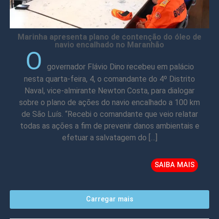
Marinha apresenta plano de contenção do óleo de
navio encalhado no Maranhão
O
governador Flávio Dino recebeu em palácio
nesta quarta-feira, 4, o comandante do 4º Distrito
Naval, vice-almirante Newton Costa, para dialogar
sobre o plano de ações do navio encalhado a 100 km
de São Luís. “Recebi o comandante que veio relatar
todas as ações a fim de prevenir danos ambientais e
efetuar a salvatagem do […]
SAIBA MAIS
Carregar mais