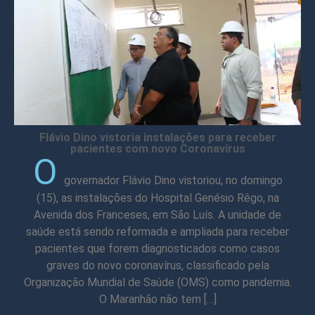
Flávio Dino vistoria instalações para receber
pacientes com novo Coronavírus
O
governador Flávio Dino vistoriou, no domingo
(15), as instalações do Hospital Genésio Rêgo, na
Avenida dos Franceses, em São Luís. A unidade de
saúde está sendo reformada e ampliada para receber
pacientes que forem diagnosticados como casos
graves do novo coronavírus, classificado pela
Organização Mundial de Saúde (OMS) como pandemia.
O Maranhão não tem […]