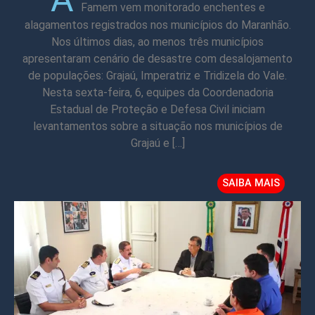
Famem vem monitorado enchentes e
alagamentos registrados nos municípios do Maranhão.
Nos últimos dias, ao menos três municípios
apresentaram cenário de desastre com desalojamento
de populações: Grajaú, Imperatriz e Tridizela do Vale.
Nesta sexta-feira, 6, equipes da Coordenadoria
Estadual de Proteção e Defesa Civil iniciam
levantamentos sobre a situação nos municípios de
Grajaú e […]
SAIBA MAIS