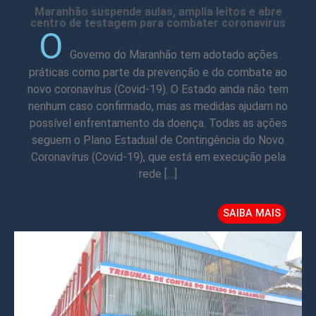
Maranhão suspende aulas, amplia leitos e abre
centro de testagem para combater coronavírus
O
Governo do Maranhão tem adotado ações
práticas como parte da prevenção e do combate ao
novo coronavírus (Covid-19). O Estado ainda não tem
nenhum caso confirmado, mas as medidas ajudam no
possível enfrentamento da doença. Todas as ações
seguem o Plano Estadual de Contingência do Novo
Coronavírus (Covid-19), que está em execução pela
rede […]
SAIBA MAIS