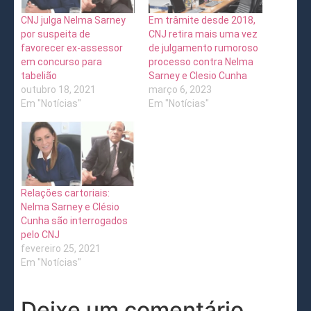
CNJ julga Nelma Sarney
Em trâmite desde 2018,
por suspeita de
CNJ retira mais uma vez
favorecer ex-assessor
de julgamento rumoroso
em concurso para
processo contra Nelma
tabelião
Sarney e Clesio Cunha
outubro 18, 2021
março 6, 2023
Em "Notícias"
Em "Notícias"
Relações cartoriais:
Nelma Sarney e Clésio
Cunha são interrogados
pelo CNJ
fevereiro 25, 2021
Em "Notícias"
Deixe um comentário