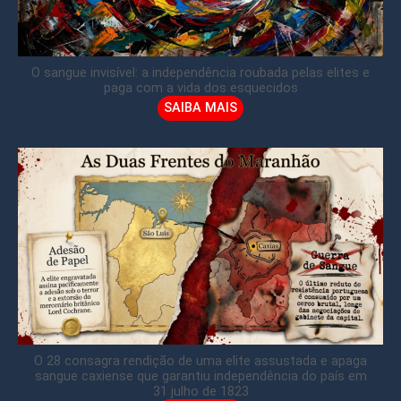
O sangue invisível: a independência roubada pelas elites e
paga com a vida dos esquecidos
SAIBA MAIS
O 28 consagra rendição de uma elite assustada e apaga
sangue caxiense que garantiu independência do país em
31 julho de 1823