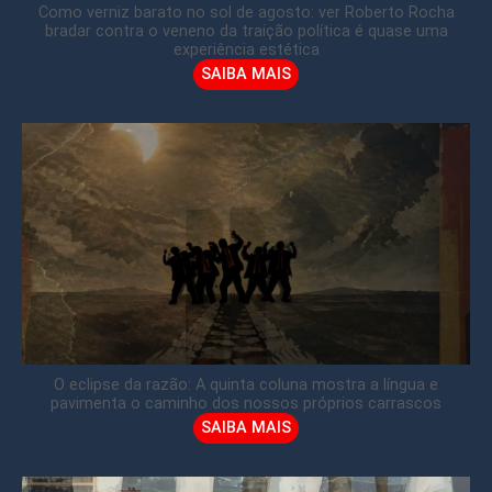
Como verniz barato no sol de agosto: ver Roberto Rocha
bradar contra o veneno da traição política é quase uma
experiência estética
SAIBA MAIS
O eclipse da razão: A quinta coluna mostra a língua e
pavimenta o caminho dos nossos próprios carrascos
SAIBA MAIS