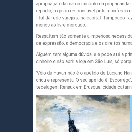
apropriação da marca símbolo da propaganda n
repúdio, o grupo responsável pelo manifesto
filial da rede varejista na capital. Tampouco 
menos ao livre mercado.
Ressaltam tão somente a imperiosa necessidade 
de expressão, a democracia e os direitos hum
Alguém tem alguma dúvida, ele pode até a princ
dinheiro e não abrir a loja em São Luís, só po
‘Véio da Havan’ não é o apelido de Luciano H
criou e representa. O seu apelido é ‘Escorrega
tecelagem Renaux em Brusque, cidade catarin