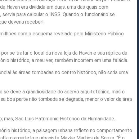
 da Havan era dividida em duas, uma das quais com
 servia para calcular o INSS. Quando o funcionário se
que deveria receber!
 milhões com o esquema revelado pelo Ministério Público
por se tratar o local da nova loja da Havan e sua réplica da
ônio histórico, a meu ver, também incorrem em uma falácia.
undial às áreas tombadas no centro histórico, não seria uma
o se deve à grandiosidade do acervo arquitetônico, mas o
essa boa parte não tombada se degrada, menor o valor da área
ro; mas, São Luís Patrimônio Histórico da Humanidade.
mônio histórico, a paisagem urbana reflete no comportamento
lta o arquiteto e urbanista Mayke Martins de Souza. “É o