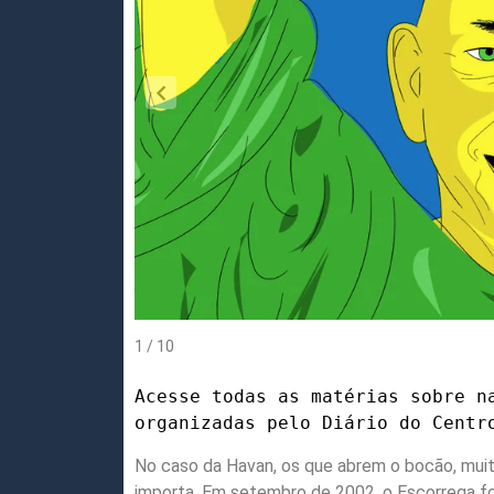
1 / 10
Acesse todas as matérias sobre n
organizadas pelo Diário do Cent
No caso da Havan, os que abrem o bocão, mui
importa. Em setembro de 2002, o Escorrega fo