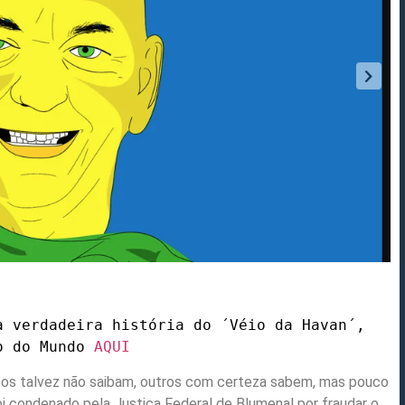
a verdadeira história do ´Véio da Havan´,
ro do Mundo
AQUI
tos talvez não saibam, outros com certeza sabem, mas pouco
i condenado pela Justiça Federal de Blumenal por fraudar o