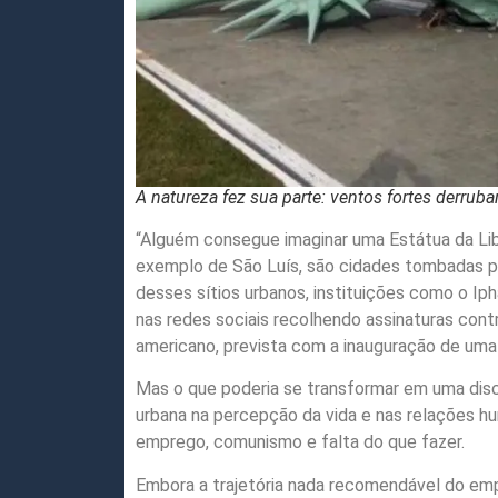
A natureza fez sua parte: ventos fortes derru
“Alguém consegue imaginar uma Estátua da Lib
exemplo de São Luís, são cidades tombadas 
desses sítios urbanos, instituições como o Iph
nas redes sociais recolhendo assinaturas cont
americano, prevista com a inauguração de uma 
Mas o que poderia se transformar em uma disc
urbana na percepção da vida e nas relações h
emprego, comunismo e falta do que fazer.
Embora a trajetória nada recomendável do empr