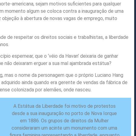
orte-americana, sejam motivos suficientes para qualquer
 em momento algum se coloca contra a inauguração de uma
faz objeção à abertura de novas vagas de emprego, muito
de respeitar os direitos sociais e trabalhistas, a liberdade
anos.
ípio espernear, que o ‘véio da Havan’ deixaria de ganhar
rque não deixaram erguer a sua mal ajambrada estátua?
ang, mas o nome da personagem que o próprio Luciano Hang
’, adquirido ainda quando era gerente de vendas da fábrica de
ense colonizada por alemães, onde nasceu.
A Estátua da Liberdade foi motivo de protestos
desde a sua inauguração no porto de Nova Iorque
em 1886. Os grupos de direitos da Mulher
consideraram um acinte um monumento com uma
figura feminina representando a liberdade, enquanto