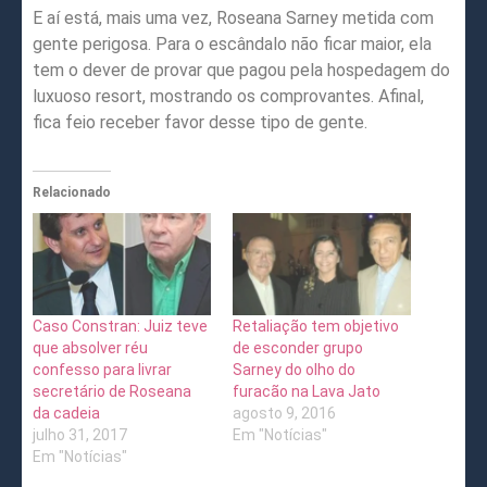
E aí está, mais uma vez, Roseana Sarney metida com
gente perigosa. Para o escândalo não ficar maior, ela
tem o dever de provar que pagou pela hospedagem do
luxuoso resort, mostrando os comprovantes. Afinal,
fica feio receber favor desse tipo de gente.
Relacionado
Caso Constran: Juiz teve
Retaliação tem objetivo
que absolver réu
de esconder grupo
confesso para livrar
Sarney do olho do
secretário de Roseana
furacão na Lava Jato
da cadeia
agosto 9, 2016
julho 31, 2017
Em "Notícias"
Em "Notícias"