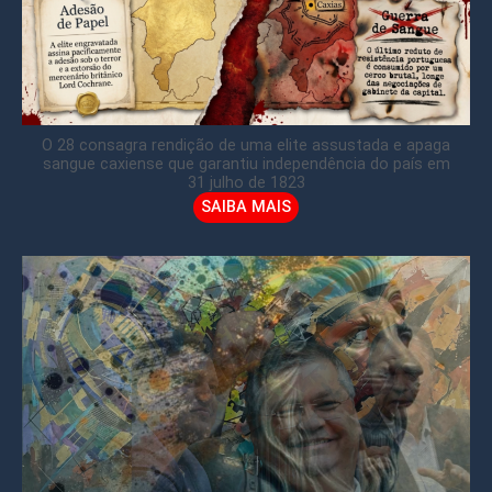
O 28 consagra rendição de uma elite assustada e apaga
sangue caxiense que garantiu independência do país em
31 julho de 1823
SAIBA MAIS