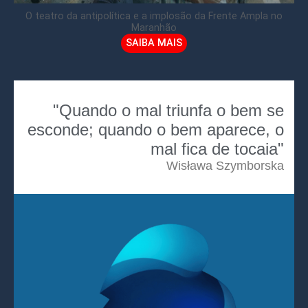
O teatro da antipolítica e a implosão da Frente Ampla no
Maranhão
SAIBA MAIS
"Quando o mal triunfa o bem se
esconde; quando o bem aparece, o
mal fica de tocaia"
Wisława Szymborska