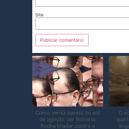
Site
Como verniz barato no sol
O ec
de agosto: ver Roberto
quin
Rocha bradar contra o
lín