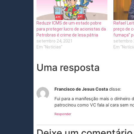
Reduzir ICMS de um estado pobre
Rafael Lei
para proteger lucro de acionistas da
preço de c
Petrobras é crime de lesa pátria
fumaça” p
setembro 24, 2021
setembro 
Em "Notícias"
Em "Notíci
Uma resposta
Francisco de Jesus Costa
disse:
Fui para a manifesção mais o dinheiro
patrocinou como VC fala aí cara sem n
Responder
Deixe um comentário