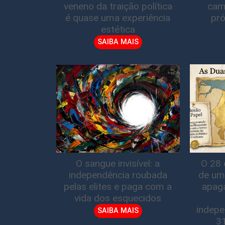
veneno da traição política
cam
é quase uma experiência
pró
estética
SAIBA MAIS
O sangue invisível: a
O 28 
independência roubada
de um
pelas elites e paga com a
apag
vida dos esquecidos
indepe
SAIBA MAIS
3