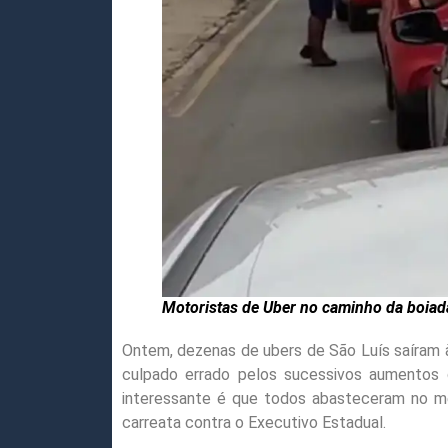
Motoristas de Uber no caminho da boiad
Ontem, dezenas de ubers de São Luís saíram à
culpado errado pelos sucessivos aumentos 
interessante é que todos abasteceram no mes
carreata contra o Executivo Estadual.