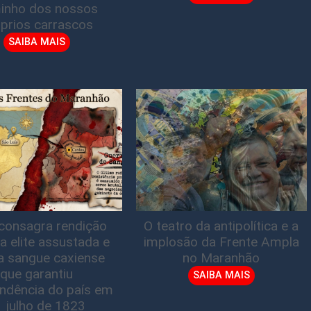
inho dos nossos
prios carrascos
SAIBA MAIS
consagra rendição
O teatro da antipolítica e a
a elite assustada e
implosão da Frente Ampla
a sangue caxiense
no Maranhão
que garantiu
SAIBA MAIS
ndência do país em
1 julho de 1823