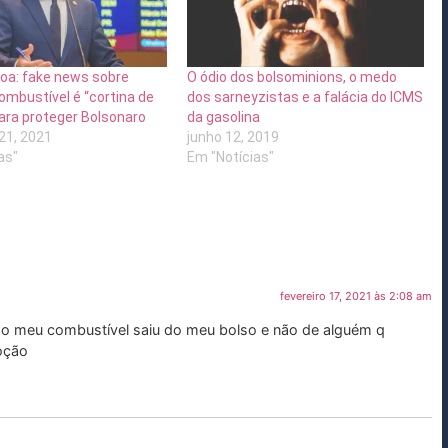
toa: fake news sobre
O ódio dos bolsominions, o medo
ombustível é “cortina de
dos sarneyzistas e a falácia do ICMS
ara proteger Bolsonaro
da gasolina
21, 2021
junho 12, 2019
as"
Em "Notícias"
fevereiro 17, 2021 às 2:08 am
 do meu combustível saiu do meu bolso e não de alguém q
oção