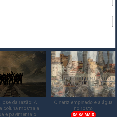
lipse da razão: A
O nariz empinado e a água
ta coluna mostra a
no rosto
gua e pavimenta o
SAIBA MAIS