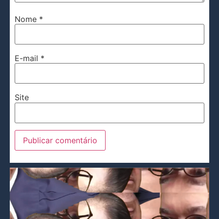
Nome
*
E-mail
*
Site