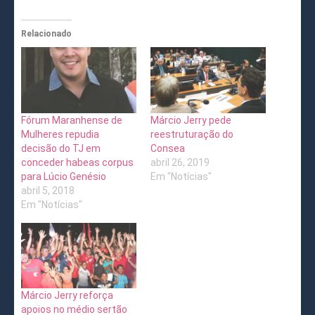
Relacionado
Fórum Maranhense de
Márcio Jerry pede
Mulheres repudia
reestruturação do
decisão do TJ em
Consea
conceder habeas corpus
abril 26, 2019
para Lúcio Genésio
Em "Notícias"
abril 5, 2018
Em "Notícias"
Márcio Jerry reforça
apoios no médio sertão