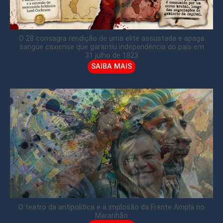
O 28 consagra rendição de uma elite assustada e apaga
sangue caxiense que garantiu independência do país em
31 julho de 1823
SAIBA MAIS
O teatro da antipolítica e a implosão da Frente Ampla no
Maranhão