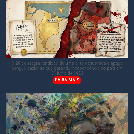
O 28 consagra rendição de uma elite assustada e apaga
sangue caxiense que garantiu independência do país em
31 julho de 1823
SAIBA MAIS