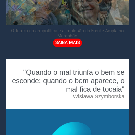
O teatro da antipolítica e a implosão da Frente Ampla no
Maranhão
SAIBA MAIS
"Quando o mal triunfa o bem se
esconde; quando o bem aparece, o
mal fica de tocaia"
Wisława Szymborska