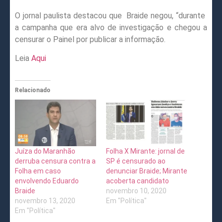
O jornal paulista destacou que
Braide negou, “durante
a campanha que era alvo de investigação e chegou a
censurar o Painel por publicar a informação.
Leia
Aqui
Relacionado
Juíza do Maranhão
Folha X Mirante: jornal de
derruba censura contra a
SP é censurado ao
Folha em caso
denunciar Braide; Mirante
envolvendo Eduardo
acoberta candidato
Braide
novembro 10, 2020
novembro 13, 2020
Em "Política"
Em "Política"