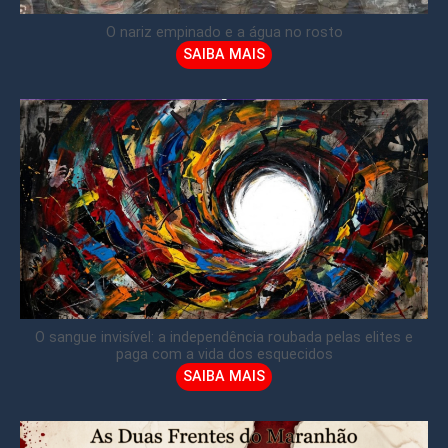
O nariz empinado e a água no rosto
SAIBA MAIS
O sangue invisível: a independência roubada pelas elites e
paga com a vida dos esquecidos
SAIBA MAIS