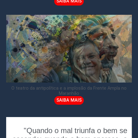
SAIBA MAIS
O teatro da antipolítica e a implosão da Frente Ampla no
Maranhão
SAIBA MAIS
"Quando o mal triunfa o bem se