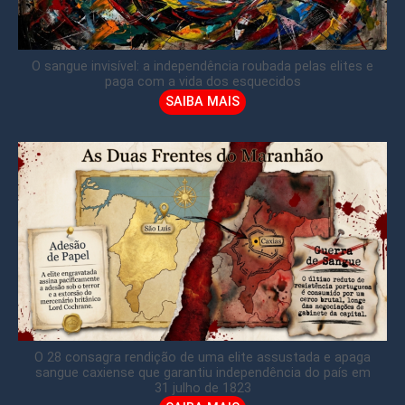
O sangue invisível: a independência roubada pelas elites e
paga com a vida dos esquecidos
SAIBA MAIS
O 28 consagra rendição de uma elite assustada e apaga
sangue caxiense que garantiu independência do país em
31 julho de 1823