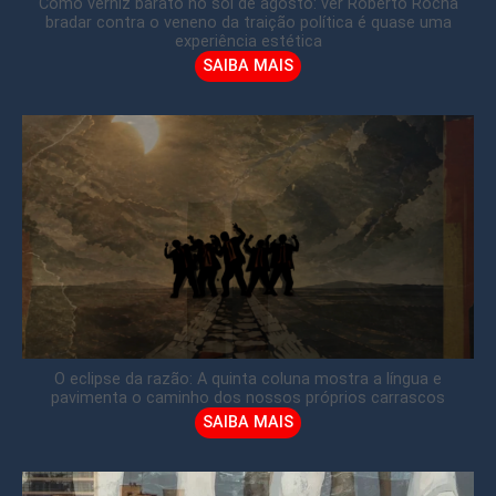
Como verniz barato no sol de agosto: ver Roberto Rocha
bradar contra o veneno da traição política é quase uma
experiência estética
SAIBA MAIS
O eclipse da razão: A quinta coluna mostra a língua e
pavimenta o caminho dos nossos próprios carrascos
SAIBA MAIS