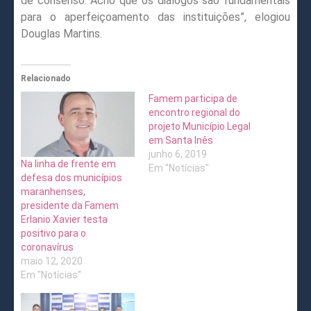
de consenso. Acho que os diálogos são fundamentais
para o aperfeiçoamento das instituições”, elogiou
Douglas Martins.
Relacionado
Famem participa de
encontro regional do
projeto Município Legal
em Santa Inês
junho 6, 2019
Na linha de frente em
Em "Notícias"
defesa dos municípios
maranhenses,
presidente da Famem
Erlanio Xavier testa
positivo para o
coronavírus
maio 12, 2020
Em "Notícias"