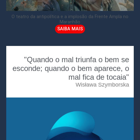
O teatro da antipolítica e a implosão da Frente Ampla no
Maranhão
SAIBA MAIS
"Quando o mal triunfa o bem se
esconde; quando o bem aparece, o
mal fica de tocaia"
Wisława Szymborska