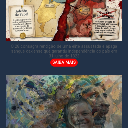
O 28 consagra rendição de uma elite assustada e apaga
sangue caxiense que garantiu independência do país em
31 julho de 1823
SAIBA MAIS