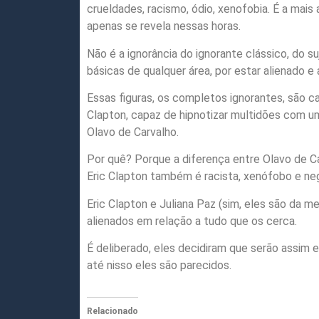
crueldades, racismo, ódio, xenofobia. É a mais
apenas se revela nessas horas.
Não é a ignorância do ignorante clássico, do s
básicas de qualquer área, por estar alienado 
Essas figuras, os completos ignorantes, são ca
Clapton, capaz de hipnotizar multidões com u
Olavo de Carvalho.
Por quê? Porque a diferença entre Olavo de Ca
Eric Clapton também é racista, xenófobo e ne
Eric Clapton e Juliana Paz (sim, eles são da 
alienados em relação a tudo que os cerca.
É deliberado, eles decidiram que serão assim e
até nisso eles são parecidos.
Relacionado