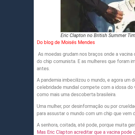
Eric Clapton no British Summer Tim
Do blog de Moisés Mendes
As moedas grudam nos braços onde a vacina co
do chip comunista. E as mulheres que foram im
antes.
A pandemia imbecilizou o mundo, e agora um d
celebridade mundial compete com a idosa do 
como mais uma descoberta brasileira.
Uma mulher, por desinformação ou por crueld
para assustar o mundo com um chip que vem da
A senhora, coitada, até pode, porque muita ge
Mas Eric Clapton acreditar que a vacina pode d