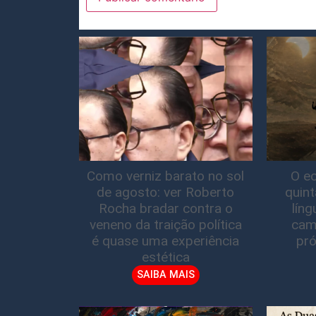
Como verniz barato no sol
O ec
de agosto: ver Roberto
quin
Rocha bradar contra o
lín
veneno da traição política
cam
é quase uma experiência
pró
estética
SAIBA MAIS