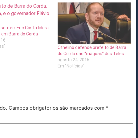
scutec: Eric Costa lidera
 em Barra do Corda
016
as"
Othelino defende prefeito de Barra
do Corda das “mágoas” dos Teles
agosto 24, 2016
Em "Notícias"
do.
Campos obrigatórios são marcados com
*