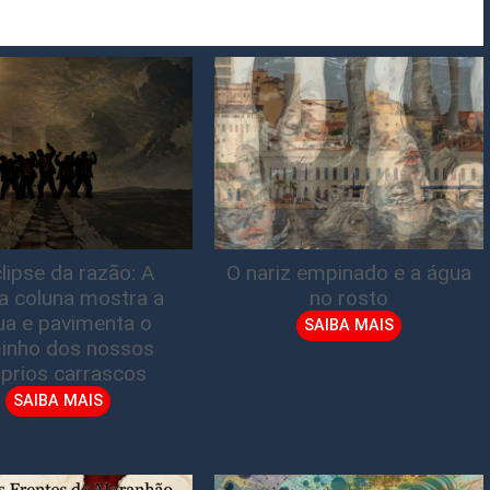
lipse da razão: A
O nariz empinado e a água
ta coluna mostra a
no rosto
gua e pavimenta o
SAIBA MAIS
inho dos nossos
prios carrascos
SAIBA MAIS