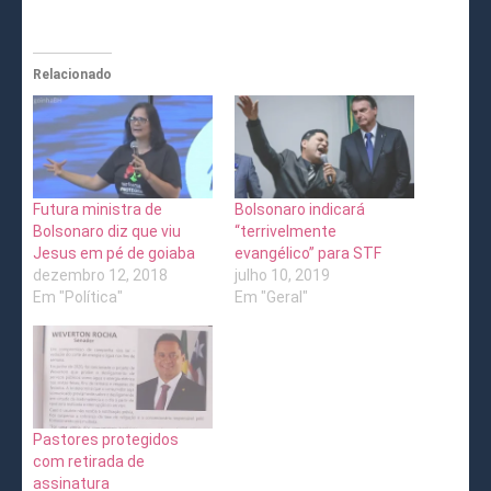
Relacionado
Futura ministra de
Bolsonaro indicará
Bolsonaro diz que viu
“terrivelmente
Jesus em pé de goiaba
evangélico” para STF
dezembro 12, 2018
julho 10, 2019
Em "Política"
Em "Geral"
Pastores protegidos
com retirada de
assinatura