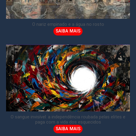
O nariz empinado e a água no rosto
SAIBA MAIS
O sangue invisível: a independência roubada pelas elites e
paga com a vida dos esquecidos
SAIBA MAIS