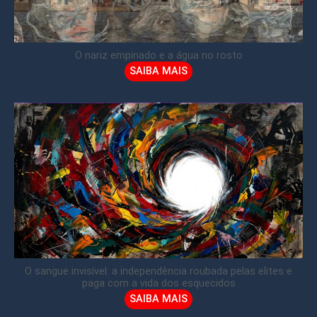
O nariz empinado e a água no rosto
SAIBA MAIS
O sangue invisível: a independência roubada pelas elites e
paga com a vida dos esquecidos
SAIBA MAIS