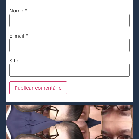
Nome
*
E-mail
*
Site