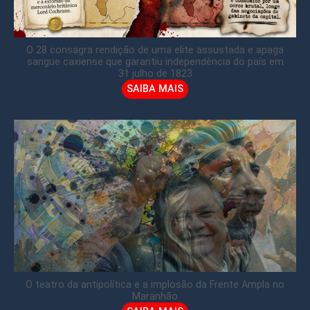
O 28 consagra rendição de uma elite assustada e apaga
sangue caxiense que garantiu independência do país em
31 julho de 1823
SAIBA MAIS
O teatro da antipolítica e a implosão da Frente Ampla no
Maranhão