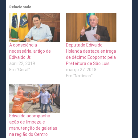
Relacionado
A consciência
Deputado Edivaldo
necessária, artigo de
Holanda destaca entrega
Edivaldo Jr.
de décimo Ecoponto pela
abril 22, 2019
Prefeitura de São Luís
Em "Geral"
março 27, 2018
Em "Notícias"
Edivaldo acompanha
ação de limpeza e
manutenção de galerias
na região do Centro