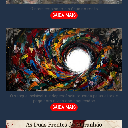
O nariz empinado e a água no rosto
SAIBA MAIS
O sangue invisível: a independência roubada pelas elites e
paga com a vida dos esquecidos
SAIBA MAIS