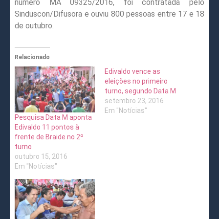
número MA 09325/2016, foi contratada pelo
Sinduscon/Difusora e ouviu 800 pessoas entre 17 e 18
de outubro.
Relacionado
Edivaldo vence as
eleições no primeiro
turno, segundo Data M
setembro 23, 2016
Em "Notícias"
Pesquisa Data M aponta
Edivaldo 11 pontos à
frente de Braide no 2º
turno
outubro 15, 2016
Em "Notícias"