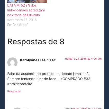
DATA M: 62,9% dos
ludovicenses acreditam
na vitória de Edivaldo
setembro 16, 2016
Em "Notícias"
Respostas de 8
outubro 21, 2016 às 4:05 pm
Karolynne Dias
disse:
Falar da ausência do prefeito no debate jamais né.
Sempre tentando tirar de foco… #COMPRADO #33
#braideprefeito
Responder
outubro 21, 2016 às 7:34 pm