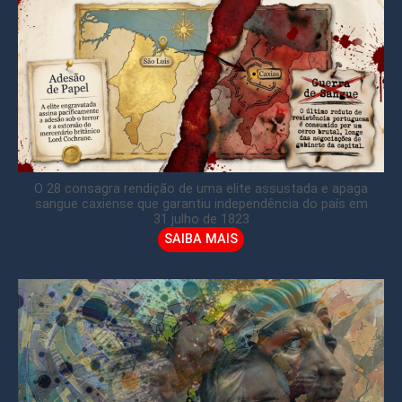
O 28 consagra rendição de uma elite assustada e apaga
sangue caxiense que garantiu independência do país em
31 julho de 1823
SAIBA MAIS