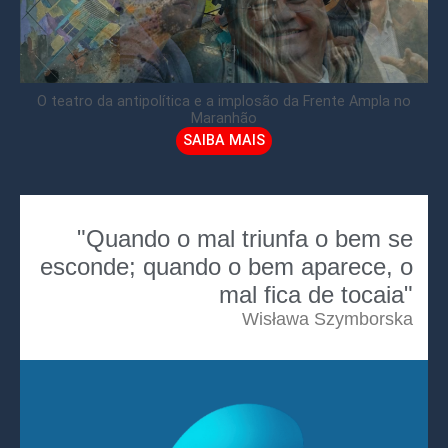
O teatro da antipolítica e a implosão da Frente Ampla no
Maranhão
SAIBA MAIS
"Quando o mal triunfa o bem se
esconde; quando o bem aparece, o
mal fica de tocaia"
Wisława Szymborska