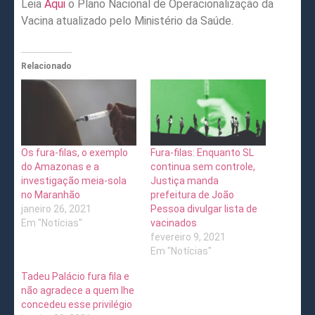
Leia
Aqui
o Plano Nacional de Operacionalização da
Vacina atualizado pelo Ministério da Saúde.
Relacionado
Os fura-filas, o exemplo
Fura-filas: Enquanto SL
do Amazonas e a
continua sem controle,
investigação meia-sola
Justiça manda
no Maranhão
prefeitura de João
janeiro 26, 2021
Pessoa divulgar lista de
Em "Notícias"
vacinados
fevereiro 9, 2021
Em "Notícias"
Tadeu Palácio fura fila e
não agradece a quem lhe
concedeu esse privilégio