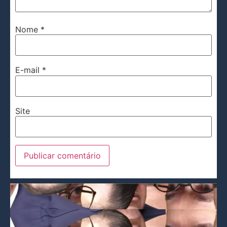
Nome
*
E-mail
*
Site