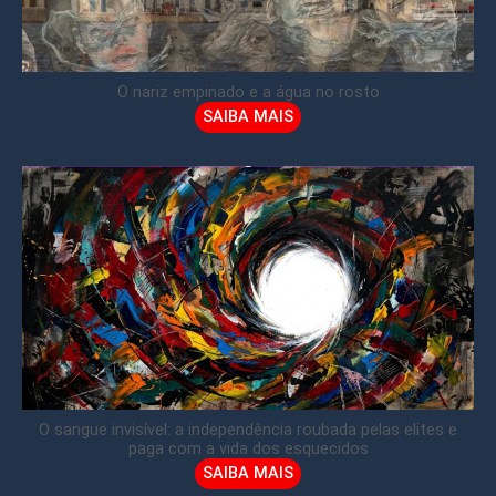
O nariz empinado e a água no rosto
SAIBA MAIS
O sangue invisível: a independência roubada pelas elites e
paga com a vida dos esquecidos
SAIBA MAIS