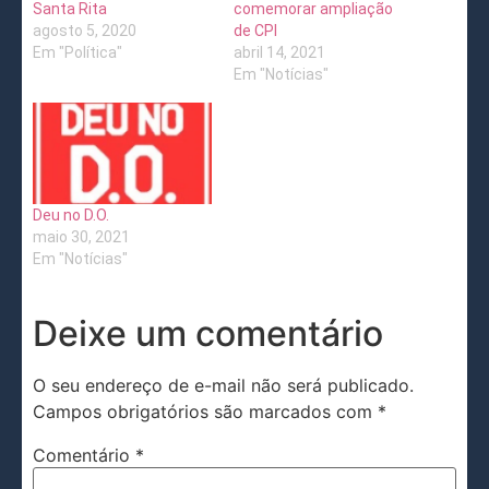
Santa Rita
comemorar ampliação
agosto 5, 2020
de CPI
Em "Política"
abril 14, 2021
Em "Notícias"
Deu no D.O.
maio 30, 2021
Em "Notícias"
Deixe um comentário
O seu endereço de e-mail não será publicado.
Campos obrigatórios são marcados com
*
Comentário
*