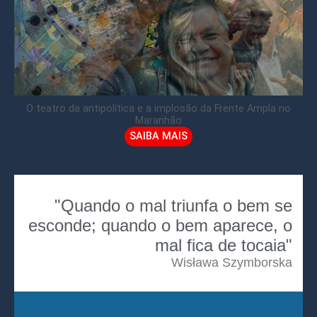
O teatro da antipolítica e a implosão da Frente Ampla no
Maranhão
SAIBA MAIS
"Quando o mal triunfa o bem se
esconde; quando o bem aparece, o
mal fica de tocaia"
Wisława Szymborska