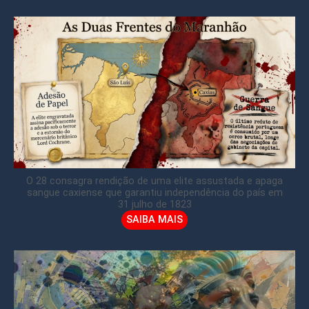
O 28 consagra rendição de uma elite assustada e apaga
sangue caxiense que garantiu independência do país em
31 julho de 1823
SAIBA MAIS