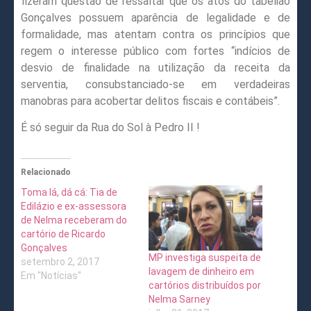
fizeram questão de ressaltar que os atos do tabelião
Gonçalves possuem aparência de legalidade e de
formalidade, mas atentam contra os princípios que
regem o interesse público com fortes “indícios de
desvio de finalidade na utilização da receita da
serventia, consubstanciado-se em verdadeiras
manobras para acobertar delitos fiscais e contábeis”.
É só seguir da Rua do Sol à Pedro II !
Relacionado
Toma lá, dá cá: Tia de
Edilázio e ex-assessora
de Nelma receberam do
cartório de Ricardo
Gonçalves
MP investiga suspeita de
setembro 2, 2017
lavagem de dinheiro em
Em "Notícias"
cartórios distribuídos por
Nelma Sarney