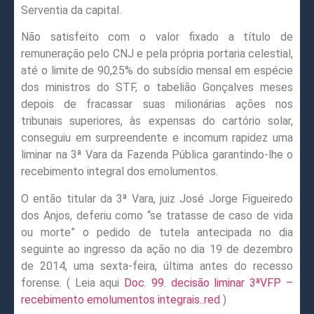
Serventia da capital.
Não satisfeito com o valor fixado a título de
remuneração pelo CNJ e pela própria portaria celestial,
até o limite de 90,25% do subsídio mensal em espécie
dos ministros do STF, o tabelião Gonçalves meses
depois de fracassar suas milionárias ações nos
tribunais superiores, às expensas do cartório solar,
conseguiu em surpreendente e incomum rapidez uma
liminar na 3ª Vara da Fazenda Pública garantindo-lhe o
recebimento integral dos emolumentos.
O então titular da 3ª Vara, juiz José Jorge Figueiredo
dos Anjos, deferiu como “se tratasse de caso de vida
ou morte” o pedido de tutela antecipada no dia
seguinte ao ingresso da ação no dia 19 de dezembro
de 2014, uma sexta-feira, última antes do recesso
forense. ( Leia aqui
Doc. 99. decisão liminar 3ªVFP –
recebimento emolumentos integrais..red
)