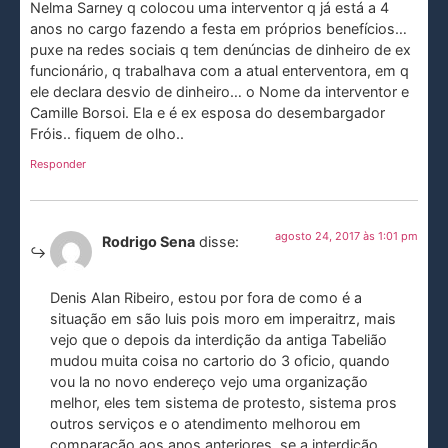
Nelma Sarney q colocou uma interventor q já está a 4
anos no cargo fazendo a festa em próprios benefícios…
puxe na redes sociais q tem denúncias de dinheiro de ex
funcionário, q trabalhava com a atual enterventora, em q
ele declara desvio de dinheiro… o Nome da interventor e
Camille Borsoi. Ela e é ex esposa do desembargador
Fróis.. fiquem de olho..
Responder
agosto 24, 2017 às 1:01 pm
Rodrigo Sena
disse:
Denis Alan Ribeiro, estou por fora de como é a
situação em são luis pois moro em imperaitrz, mais
vejo que o depois da interdição da antiga Tabelião
mudou muita coisa no cartorio do 3 oficio, quando
vou la no novo endereço vejo uma organização
melhor, eles tem sistema de protesto, sistema pros
outros serviços e o atendimento melhorou em
comparação aos anos anteriores, se a interdição