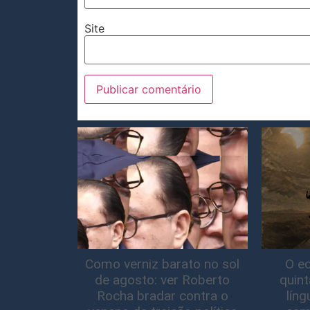
Site
Como verniz barato no sol
O ec
de agosto: ver Roberto
quin
Rocha bradar contra o
lín