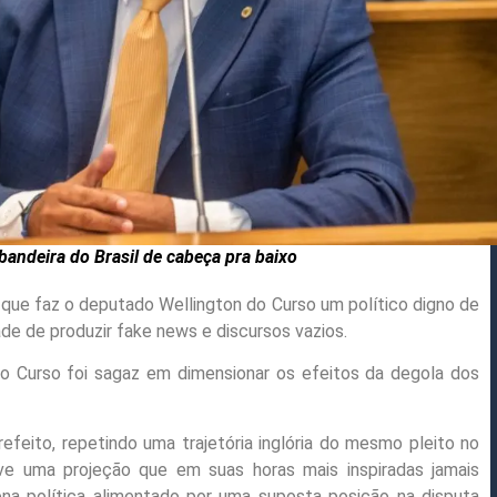
bandeira do Brasil de cabeça pra baixo
que faz o deputado Wellington do Curso um político digno de
ade de produzir fake news e discursos vazios.
 do Curso foi sagaz em dimensionar os efeitos da degola dos
efeito, repetindo uma trajetória inglória do mesmo pleito no
ve uma projeção que em suas horas mais inspiradas jamais
na política alimentado por uma suposta posição na disputa