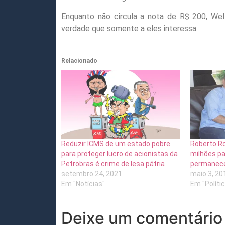
Enquanto não circula a nota de R$ 200, We
verdade que somente a eles interessa.
Relacionado
Reduzir ICMS de um estado pobre
Roberto R
para proteger lucro de acionistas da
milhões pa
Petrobras é crime de lesa pátria
permanece
setembro 24, 2021
maio 3, 20
Em "Notícias"
Em "Políti
Deixe um comentário