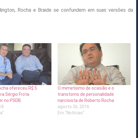
llington, Rocha e Braide se confundem em suas versões da
ocha ofereceu R$ 5
O mimetismo de ocasião e o
ra Sérgio Frota
transtorno de personalidade
r no PSDB
narcisista de Roberto Rocha
18
agosto 26, 2016
ca"
Em "Notícias"