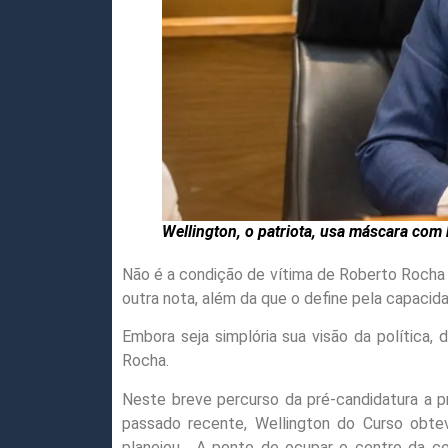
Wellington, o patriota, usa máscara com 
Não é a condição de vítima de Roberto Rocha 
outra nota, além da que o define pela capacid
Embora seja simplória sua visão da política,
Rocha.
Neste breve percurso da pré-candidatura a pr
passado recente, Wellington do Curso obte
planejou.
A ponto de ocupar o centro da ce