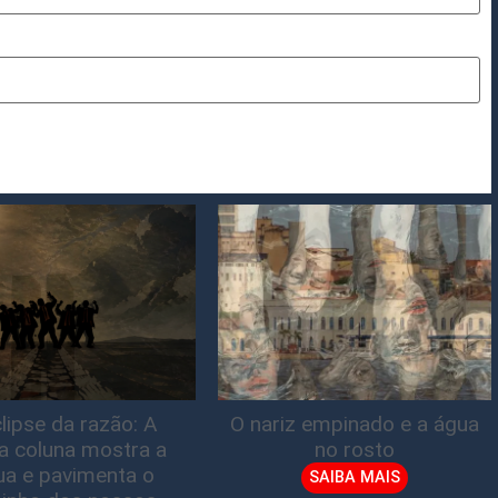
lipse da razão: A
O nariz empinado e a água
ta coluna mostra a
no rosto
gua e pavimenta o
SAIBA MAIS