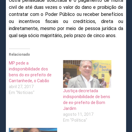
Outra penalidade solicitada é o pagamento de multa
civil de até duas vezes o valor do dano e proibição de
contratar com o Poder Público ou receber benefícios
ou incentivos fiscais ou creditícios, direta ou
indiretamente, mesmo por meio de pessoa jurídica da
qual seja sócio majoritário, pelo prazo de cinco anos.
Relacionado
MP pede a
indisponibilidade dos
bens do ex-prefeito de
Cantanhede, o Cabão
abril 27, 2017
Justiça decretada
Em "Notícias"
indisponibilidade de bens
de ex-prefeito de Bom
Jardim
agosto 11, 2017
Em "Política"