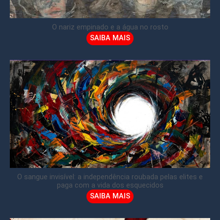
O nariz empinado e a água no rosto
SAIBA MAIS
O sangue invisível: a independência roubada pelas elites e
paga com a vida dos esquecidos
SAIBA MAIS