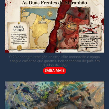
O 28 consagra rendição de uma elite assustada e apaga
sangue caxiense que garantiu independência do país em
31 julho de 1823
SAIBA MAIS