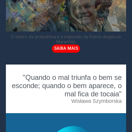
O teatro da antipolítica e a implosão da Frente Ampla no
Maranhão
SAIBA MAIS
"Quando o mal triunfa o bem se
esconde; quando o bem aparece, o
mal fica de tocaia"
Wisława Szymborska