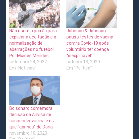
Não usem a paixão para
Johnson & Johnson
explicar a aceitação e a
pausa testes de vacina
normalização de
contra Covid-19 após
aberrações no futebol.
voluntário ter doença
Por Moisés Mendes
“inexplicável”
setembro 24, 2022
outubro 13, 2020
Em "Notícias"
Em "Política"
Bolsonaro comemora
decisão da Anvisa de
suspender vacina e diz
que “ganhou” de Doria
novembro 10, 2020