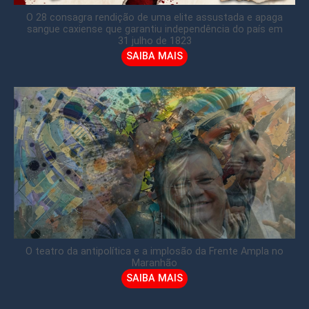
O 28 consagra rendição de uma elite assustada e apaga
sangue caxiense que garantiu independência do país em
31 julho de 1823
SAIBA MAIS
O teatro da antipolítica e a implosão da Frente Ampla no
Maranhão
SAIBA MAIS