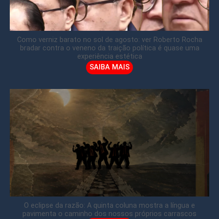
Como verniz barato no sol de agosto: ver Roberto Rocha
bradar contra o veneno da traição política é quase uma
experiência estética
SAIBA MAIS
O eclipse da razão: A quinta coluna mostra a língua e
pavimenta o caminho dos nossos próprios carrascos