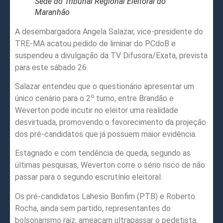
Sede do Tribunal Regional Eleitoral do
Maranhão
A desembargadora Angela Salazar, vice-presidente do
TRE-MA acatou pedido de liminar do PCdoB e
suspendeu a divulgação da TV Difusora/Exata, prevista
para este sábado 26.
Salazar entendeu que o questionário apresentar um
o
único cenário para o 2
turno, entre Brandão e
Weverton pode incutir no eleitor uma realidade
desvirtuada, promovendo o favorecimento da projeção
dos pré-candidatos que já possuem maior evidência.
Estagnado e com tendência de queda, segundo as
últimas pesquisas, Weverton corre o sério risco de não
passar para o segundo escrutínio eleitoral.
Os pré-candidatos Lahesio Bonfim (PTB) e Roberto
Rocha, ainda sem partido, representantes do
bolsonarismo raiz, ameaçam ultrapassar o pedetista.