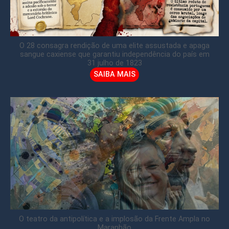
O 28 consagra rendição de uma elite assustada e apaga
sangue caxiense que garantiu independência do país em
31 julho de 1823
SAIBA MAIS
O teatro da antipolítica e a implosão da Frente Ampla no
Maranhão