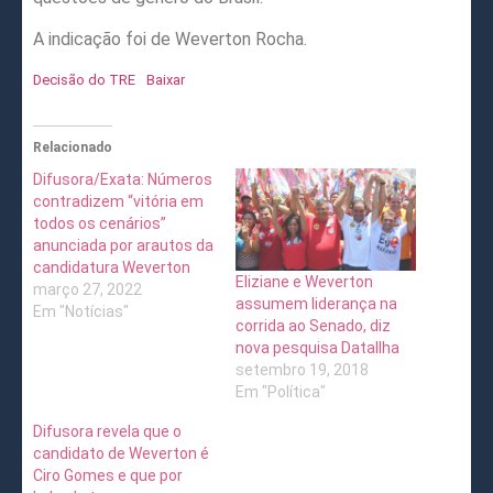
A indicação foi de Weverton Rocha.
Decisão do TRE
Baixar
Relacionado
Difusora/Exata: Números
contradizem “vitória em
todos os cenários”
anunciada por arautos da
candidatura Weverton
Eliziane e Weverton
março 27, 2022
assumem liderança na
Em "Notícias"
corrida ao Senado, diz
nova pesquisa DataIlha
setembro 19, 2018
Em "Política"
Difusora revela que o
candidato de Weverton é
Ciro Gomes e que por