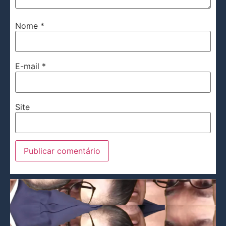
Nome
*
E-mail
*
Site