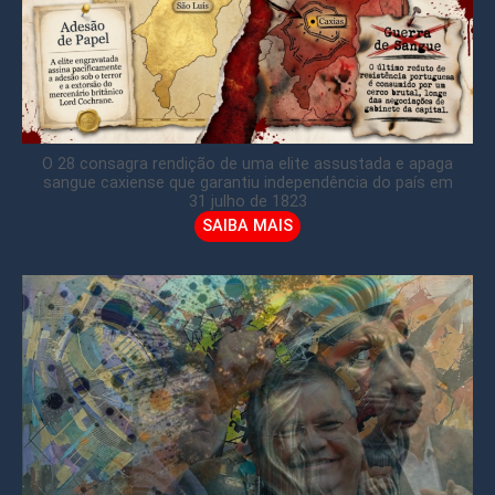
O 28 consagra rendição de uma elite assustada e apaga
sangue caxiense que garantiu independência do país em
31 julho de 1823
SAIBA MAIS