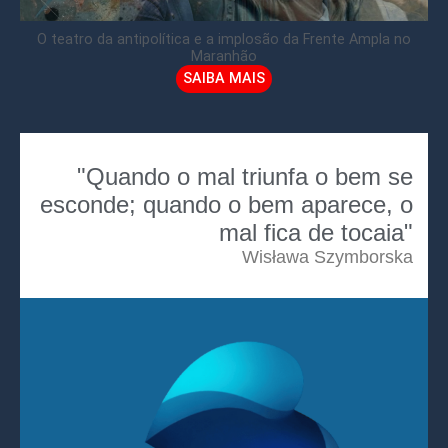
O teatro da antipolítica e a implosão da Frente Ampla no
Maranhão
SAIBA MAIS
"Quando o mal triunfa o bem se
esconde; quando o bem aparece, o
mal fica de tocaia"
Wisława Szymborska