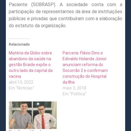
Paciente (SOBRASP). A sociedade conta com a
participação de representantes da área de instituições
públicas e privadas que contribuíram com a elaboração
do estatuto da organização.
Relacionado
Matéria da Globo sobre
Parceria: Flávio Dino e
abandono da saúde na
Edivaldo Holanda Júnior
gestão Braide expõe o
anunciam reforma do
outro lado da capital da
Socorrão 2 e confirmam
vacina
construção do Hospital
abril 13, 2022
da Ilha
Em "Notícias"
maio 3, 2018
Em "Política"