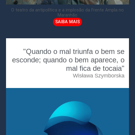
O teatro da antipolítica e a implosão da Frente Ampla no
Maranhão
SAIBA MAIS
"Quando o mal triunfa o bem se
esconde; quando o bem aparece, o
mal fica de tocaia"
Wisława Szymborska