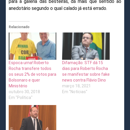
para a galeria das besteiras, dá mais que sentido ao
anedotário segundo o qual calado já está errado.
Relacionado
Espoca urna! Roberto
Difamação: STF dá 15
Rocha transfere todos
dias para Roberto Rocha
os seus 2% de votos para
se manifestar sobre fake
Bolsonaro e quer
news contra Flávio Dino
Ministério
março 18, 2021
outubro 30, 2018
Em "Notícias"
Em "Política"