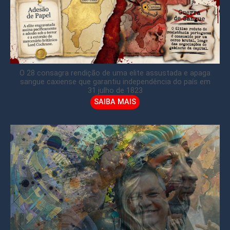
O 28 consagra rendição de uma elite assustada e apaga
sangue caxiense que garantiu independência do país em
31 julho de 1823
SAIBA MAIS