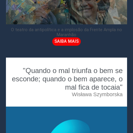
O teatro da antipolítica e a implosão da Frente Ampla no
Maranhão
SAIBA MAIS
"Quando o mal triunfa o bem se
esconde; quando o bem aparece, o
mal fica de tocaia"
Wisława Szymborska