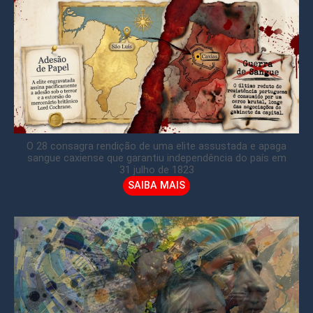
O 28 consagra rendição de uma elite assustada e apaga
sangue caxiense que garantiu independência do país em
31 julho de 1823
SAIBA MAIS