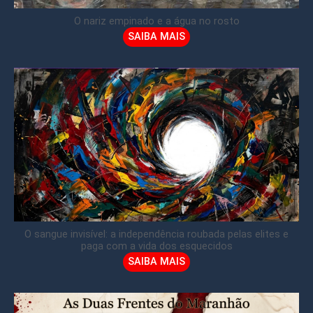
O nariz empinado e a água no rosto
SAIBA MAIS
O sangue invisível: a independência roubada pelas elites e
paga com a vida dos esquecidos
SAIBA MAIS