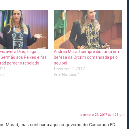
orável a Dino, fisga
Andrea Murad sempre discursa em
 Sermão aos Peixes e faz
defesa da Orcrim comandada pelo
ad perder o rebolado
seu pai
021
fevereiro 9, 2017
as"
Em "Notícias"
novembro 21, 2017 às 1:26 pm
 com Murad, mas continuou aqui no governo do Camarada FD.