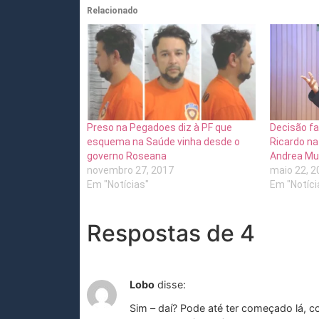
Relacionado
Preso na Pegadoes diz à PF que
Decisão fav
esquema na Saúde vinha desde o
Ricardo na
governo Roseana
Andrea Mur
novembro 27, 2017
maio 22, 2
Em "Notícias"
Em "Notíci
Respostas de 4
Lobo
disse:
Sim – daí? Pode até ter começado lá,