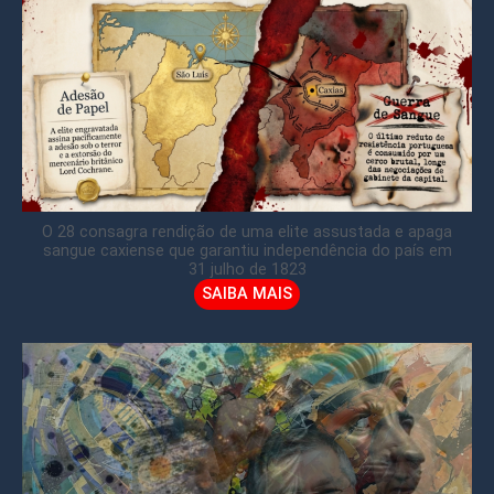
O 28 consagra rendição de uma elite assustada e apaga
sangue caxiense que garantiu independência do país em
31 julho de 1823
SAIBA MAIS