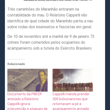
Três caminhões do Maranhão entraram na
contabilidade do mau. O Relatório Cappelli não
identifica de qual cidade do Maranhão partiu a nau
sobre rodas dos insensatos e fascistas em geral.
De 10 de novembro até a manhã de 9 de janeiro 73
crimes foram cometidos pelos ocupantes do
acampamento sob a tutela do Exército Brasileiro.
Relacionado
Documento da PM/DF
Cappelli manda prender
anexado a Relatório
300 bolsonaristas que
Cappelli ignora
retornavam a pé a
intervenção e ataques de
acampamento armado