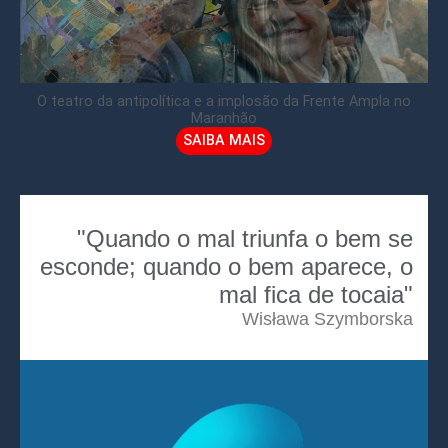
O teatro da antipolítica e a implosão da Frente Ampla no
Maranhão
SAIBA MAIS
"Quando o mal triunfa o bem se
esconde; quando o bem aparece, o
mal fica de tocaia"
Wisława Szymborska