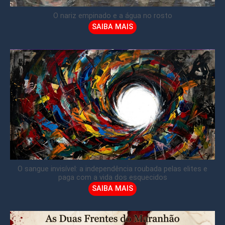
O nariz empinado e a água no rosto
SAIBA MAIS
O sangue invisível: a independência roubada pelas elites e
paga com a vida dos esquecidos
SAIBA MAIS