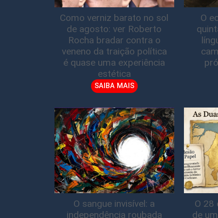
Como verniz barato no sol
O ec
de agosto: ver Roberto
quin
Rocha bradar contra o
lín
veneno da traição política
cam
é quase uma experiência
pró
estética
SAIBA MAIS
O sangue invisível: a
O 28 
independência roubada
de um