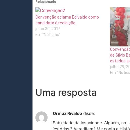
Relacionado
Convenção aclama Edivaldo como
candidato à reeleição
julho 30, 2016
Em "Notícias"
Convenção
de Sílvio
estadual p
julho 29, 2
Em "Notíci
Uma resposta
Ormuz Rivaldo
disse:
Sabiedade da Insanidade. Alguém, no 
‘estórias’? Acreditam? Me conta a Histór