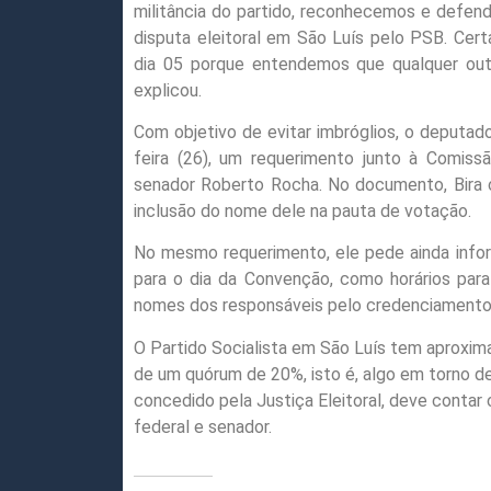
militância do partido, reconhecemos e defen
disputa eleitoral em São Luís pelo PSB. Ce
dia 05 porque entendemos que qualquer outr
explicou.
Com objetivo de evitar imbróglios, o deputad
feira (26), um requerimento junto à Comiss
senador Roberto Rocha. No documento, Bira c
inclusão do nome dele na pauta de votação.
No mesmo requerimento, ele pede ainda inf
para o dia da Convenção, como horários par
nomes dos responsáveis pelo credenciamento
O Partido Socialista em São Luís tem aproxim
de um quórum de 20%, isto é, algo em torno de
concedido pela Justiça Eleitoral, deve contar
federal e senador.