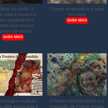
lipse da razão: A
O nariz empinado e a água
ta coluna mostra a
no rosto
gua e pavimenta o
SAIBA MAIS
inho dos nossos
prios carrascos
SAIBA MAIS
consagra rendição
O teatro da antipolítica e a
a elite assustada e
implosão da Frente Ampla