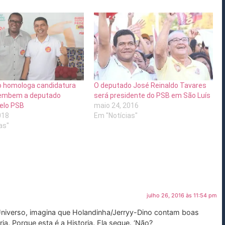
 homologa candidatura
O deputado José Reinaldo Tavares
 Bembem a deputado
será presidente do PSB em São Luís
elo PSB
maio 24, 2016
018
Em "Notícias"
as"
julho 26, 2016 às 11:54 pm
Universo, imagina que Holandinha/Jerryy-Dino contam boas
ia. Porque esta é a Historia. Ela segue. ‘Não?