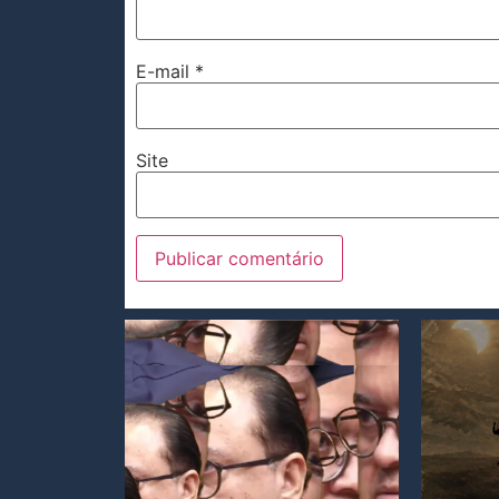
E-mail
*
Site