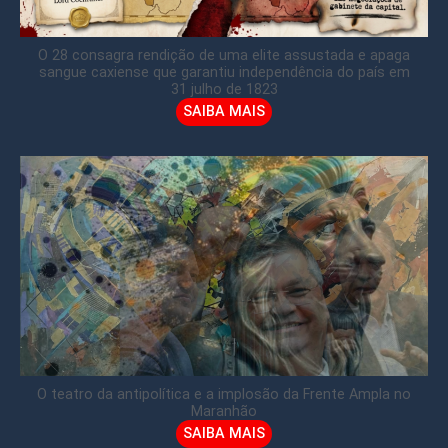
O 28 consagra rendição de uma elite assustada e apaga
sangue caxiense que garantiu independência do país em
31 julho de 1823
SAIBA MAIS
O teatro da antipolítica e a implosão da Frente Ampla no
Maranhão
SAIBA MAIS