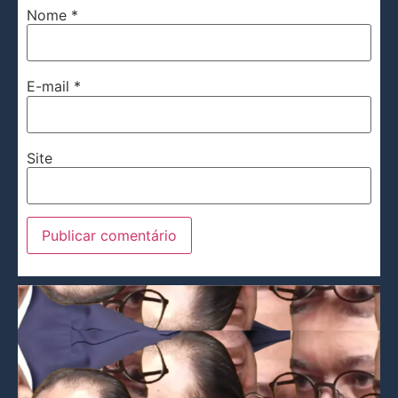
Nome
*
E-mail
*
Site