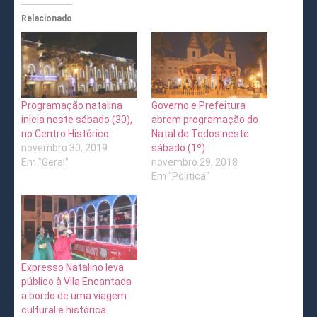
Relacionado
Programação natalina
Governo e Prefeitura
inicia neste sábado (30),
abrem programação do
no Centro Histórico
Natal de Todos neste
novembro 30, 2019
sábado (1º)
Em "Geral"
novembro 29, 2018
Em "Política"
Expresso Natalino leva
público à Vila Encantada
a bordo de uma viagem
cultural e histórica