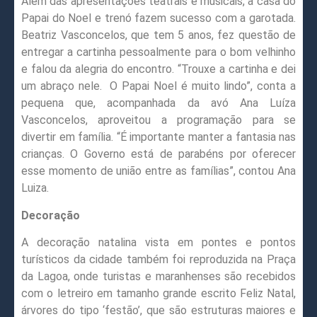
Além das apresentações teatrais e musicais, a casa do
Papai do Noel e trenó fazem sucesso com a garotada.
Beatriz Vasconcelos, que tem 5 anos, fez questão de
entregar a cartinha pessoalmente para o bom velhinho
e falou da alegria do encontro. “Trouxe a cartinha e dei
um abraço nele. O Papai Noel é muito lindo”, conta a
pequena que, acompanhada da avó Ana Luíza
Vasconcelos, aproveitou a programação para se
divertir em família. “É importante manter a fantasia nas
crianças. O Governo está de parabéns por oferecer
esse momento de união entre as famílias”, contou Ana
Luiza.
Decoração
A decoração natalina vista em pontes e pontos
turísticos da cidade também foi reproduzida na Praça
da Lagoa, onde turistas e maranhenses são recebidos
com o letreiro em tamanho grande escrito Feliz Natal,
árvores do tipo ‘festão’, que são estruturas maiores e