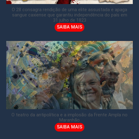
O 28 consagra rendição de uma elite assustada e apaga
sangue caxiense que garantiu independência do país em
31 julho de 1823
SAIBA MAIS
O teatro da antipolítica e a implosão da Frente Ampla no
Maranhão
SAIBA MAIS