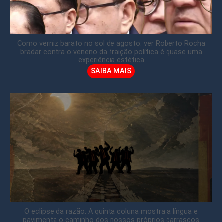
Como verniz barato no sol de agosto: ver Roberto Rocha
bradar contra o veneno da traição política é quase uma
experiência estética
SAIBA MAIS
O eclipse da razão: A quinta coluna mostra a língua e
pavimenta o caminho dos nossos próprios carrascos