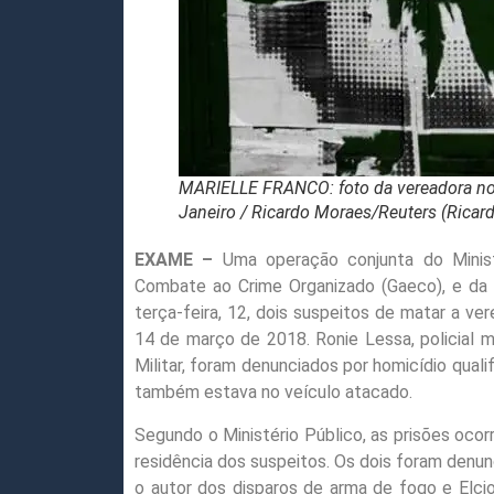
MARIELLE FRANCO: foto da vereadora no l
Janeiro / Ricardo Moraes/Reuters (Ricar
EXAME –
Uma operação conjunta do Minist
Combate ao Crime Organizado (Gaeco), e da P
terça-feira, 12, dois suspeitos de matar a v
14 de março de 2018. Ronie Lessa, policial mil
Militar, foram denunciados por homicídio qual
também estava no veículo atacado.
Segundo o Ministério Público, as prisões ocor
residência dos suspeitos. Os dois foram denunc
o autor dos disparos de arma de fogo e Elci