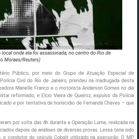
ocal onde ela foi assassinada, no centro do Rio de
do Moraes/Reuters)
ério Público, por meio do Grupo de Atuação Especial de
olícia Civil do Rio de Janeiro, prendeu na madrugada desta
ereadora Marielle Franco e o motorista Anderson Gomes no dia
itar reformado, e Elcio Vieira de Queiroz, expulso da Polícia
ificado e por tentativa de homicídio de Fernanda Chaves – que
reram por volta das 4h durante a Operação Lume, realizada na
iados depois de análises de diversas provas. Lessa teria sido
o, o condutor do veículo Cobalt utilizado na execução. O MP