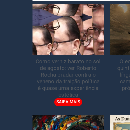
Como verniz barato no sol
O ec
de agosto: ver Roberto
quin
Rocha bradar contra o
lín
veneno da traição política
cam
é quase uma experiência
pró
estética
SAIBA MAIS