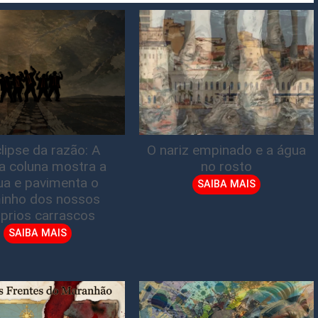
lipse da razão: A
O nariz empinado e a água
ta coluna mostra a
no rosto
gua e pavimenta o
SAIBA MAIS
inho dos nossos
prios carrascos
SAIBA MAIS