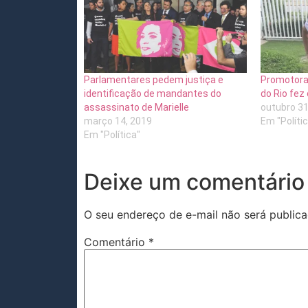
Parlamentares pedem justiça e
Promotora 
identificação de mandantes do
do Rio fe
assassinato de Marielle
outubro 31
março 14, 2019
Em "Políti
Em "Política"
Deixe um comentário
O seu endereço de e-mail não será publica
Comentário
*