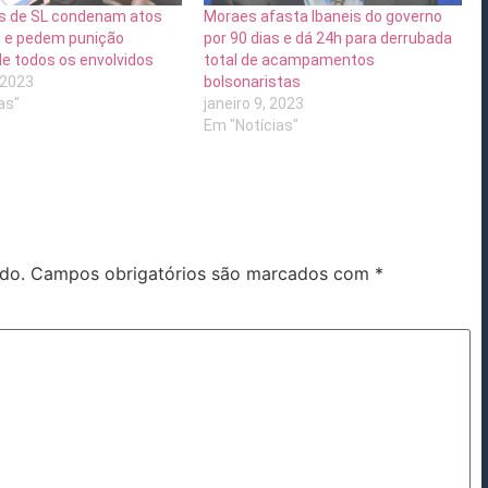
s de SL condenam atos
Moraes afasta Ibaneis do governo
s e pedem punição
por 90 dias e dá 24h para derrubada
e todos os envolvidos
total de acampamentos
 2023
bolsonaristas
as"
janeiro 9, 2023
Em "Notícias"
do.
Campos obrigatórios são marcados com
*