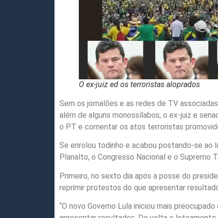
O ex-juiz ed os terroristas aloprados
Sem os jornalões e as redes de TV associadas 
além de alguns monossílabos, o ex-juiz e senad
o PT e comentar os atos terroristas promovid
Se enrolou todinho e acabou postando-se ao l
Planalto, o Congresso Nacional e o Supremo Tr
Primeiro, no sexto dia após a posse do presid
reprimir protestos do que apresentar resultad
“O novo Governo Lula iniciou mais preocupado 
apresentar resultados. De volta o loteamento p