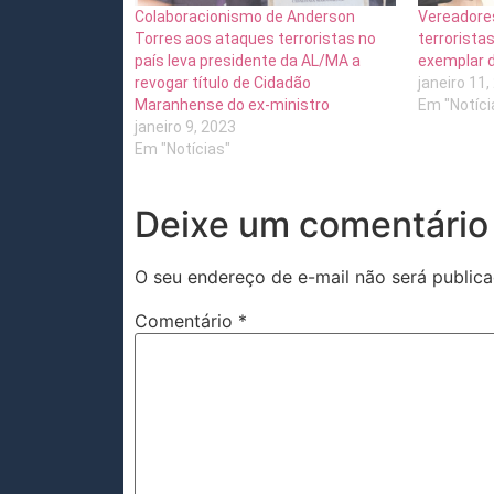
Colaboracionismo de Anderson
Vereadore
Torres aos ataques terroristas no
terrorista
país leva presidente da AL/MA a
exemplar d
revogar título de Cidadão
janeiro 11,
Maranhense do ex-ministro
Em "Notíci
janeiro 9, 2023
Em "Notícias"
Deixe um comentário
O seu endereço de e-mail não será publica
Comentário
*