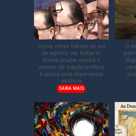
Como verniz barato no sol
O ec
de agosto: ver Roberto
quin
Rocha bradar contra o
lín
veneno da traição política
cam
é quase uma experiência
pró
estética
SAIBA MAIS