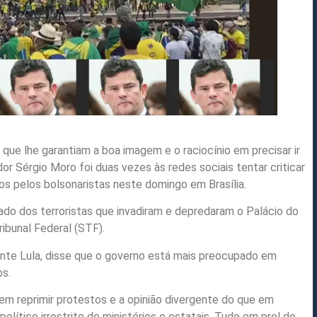
que lhe garantiam a boa imagem e o raciocínio em precisar ir
or Sérgio Moro foi duas vezes às redes sociais tentar criticar
os pelos bolsonaristas neste domingo em Brasília.
ado dos terroristas que invadiram e depredaram o Palácio do
ibunal Federal (STF).
ente Lula, disse que o governo está mais preocupado em
os.
em reprimir protestos e a opinião divergente do que em
olítico irrestrito de ministérios e estatais. Tudo em prol de