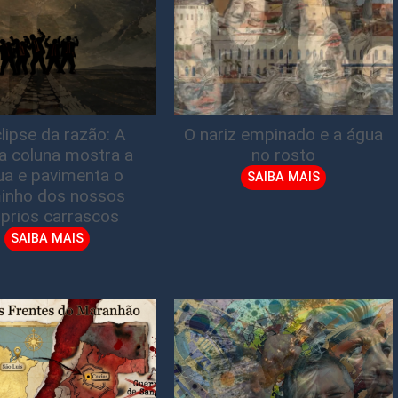
lipse da razão: A
O nariz empinado e a água
ta coluna mostra a
no rosto
gua e pavimenta o
SAIBA MAIS
inho dos nossos
prios carrascos
SAIBA MAIS