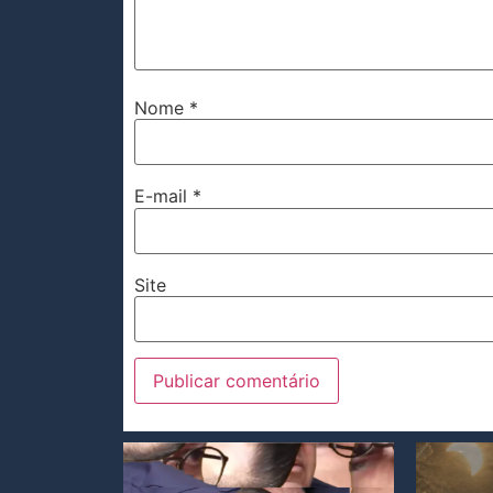
Nome
*
E-mail
*
Site