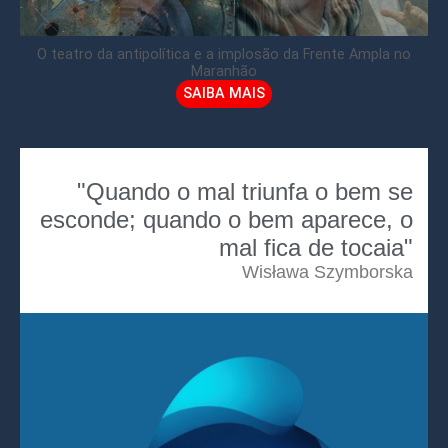
O teatro da antipolítica e a implosão da Frente Ampla no
Maranhão
SAIBA MAIS
"Quando o mal triunfa o bem se
esconde; quando o bem aparece, o
mal fica de tocaia"
Wisława Szymborska