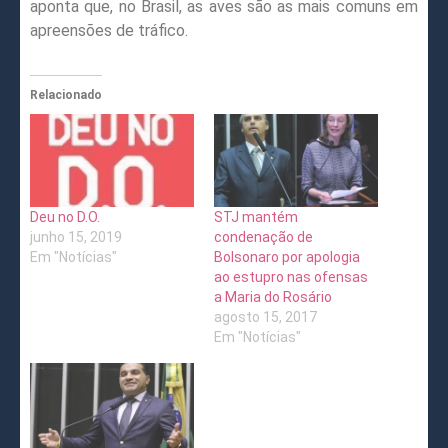
aponta que, no Brasil, as aves são as mais comuns em
apreensões de tráfico.
Relacionado
Deu no D.O.
STJ mantém
junho 15, 2019
condenação de
Em "Notícias"
Bolsonaro por apologia
ao estupro nas ofensas
a Maria do Rosário
agosto 15, 2017
Em "Notícias"