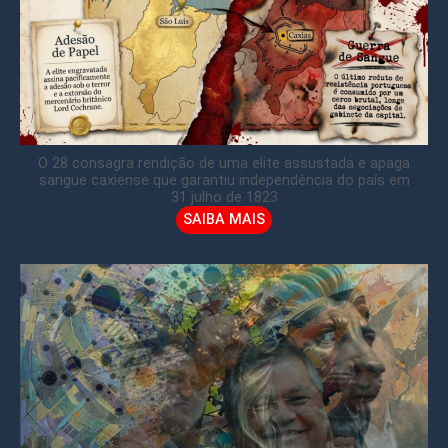
O 28 consagra rendição de uma elite assustada e apaga
sangue caxiense que garantiu independência do país em
31 julho de 1823
SAIBA MAIS