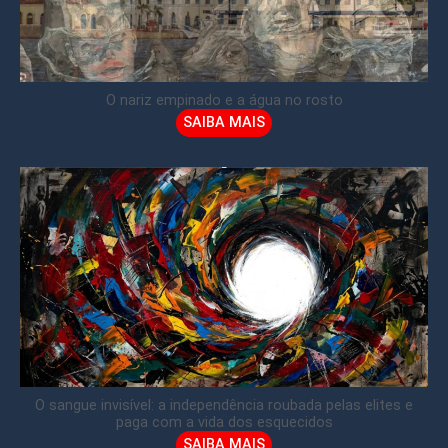
O nariz empinado e a água no rosto
SAIBA MAIS
O sangue invisível: a independência roubada pelas elites e
paga com a vida dos esquecidos
SAIBA MAIS