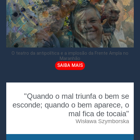
O teatro da antipolítica e a implosão da Frente Ampla no
Maranhão
SAIBA MAIS
"Quando o mal triunfa o bem se
esconde; quando o bem aparece, o
mal fica de tocaia"
Wisława Szymborska