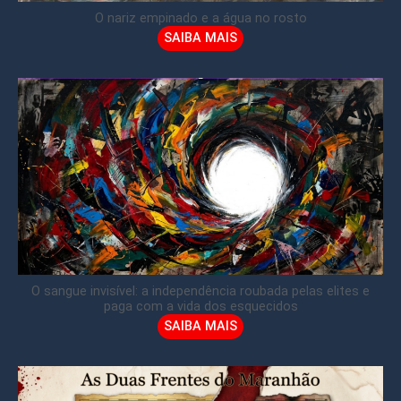
O nariz empinado e a água no rosto
SAIBA MAIS
O sangue invisível: a independência roubada pelas elites e
paga com a vida dos esquecidos
SAIBA MAIS