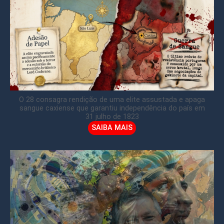
O 28 consagra rendição de uma elite assustada e apaga
sangue caxiense que garantiu independência do país em
31 julho de 1823
SAIBA MAIS