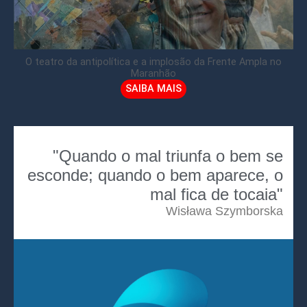
O teatro da antipolítica e a implosão da Frente Ampla no
Maranhão
SAIBA MAIS
"Quando o mal triunfa o bem se
esconde; quando o bem aparece, o
mal fica de tocaia"
Wisława Szymborska