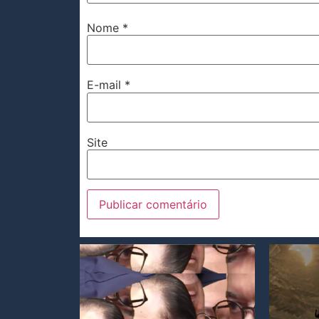
Nome
*
E-mail
*
Site