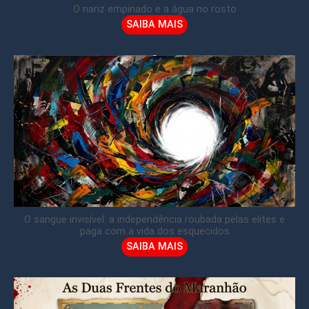
O nariz empinado e a água no rosto
SAIBA MAIS
O sangue invisível: a independência roubada pelas elites e
paga com a vida dos esquecidos
SAIBA MAIS