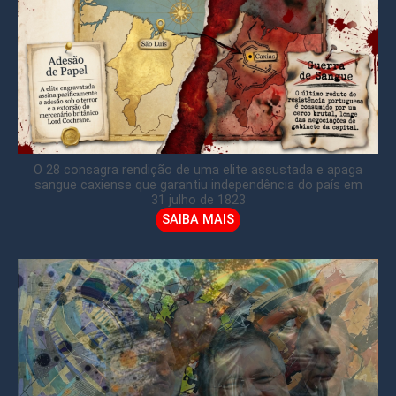
O 28 consagra rendição de uma elite assustada e apaga
sangue caxiense que garantiu independência do país em
31 julho de 1823
SAIBA MAIS