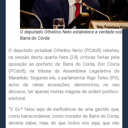
O deputado Othelino Neto estabelece a verdade sobre
Barra do Corda
O deputado estadual Othelino Neto (PCdoB) rebateu,
na sessão desta quarta-feira (24), críticas feitas pela
oposição ao prefeito de Barra do Corda, Eric Costa
(PCdoB), na tribuna da Assembleia Legislativa do
Maranhão. Segundo ele, o parlamentar Rigo Teles (PV),
autor de várias acusações, demonstrou, no seu
discurso, ter apenas muitas mágoas de ordem político-
eleitoral.
“V. Ex.ª falou aqui de ineficiência de uma gestão que,
como barracordense, como morador de Barra do Corda,
deveria saber, mais do que todos nós aqui, que não