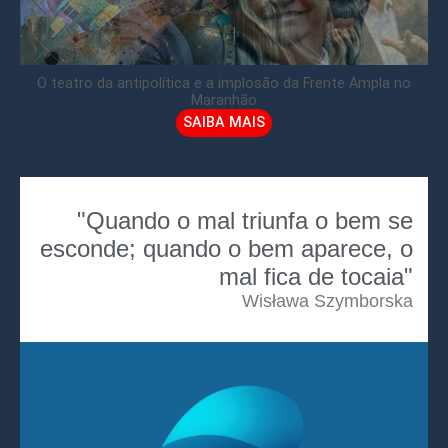
O teatro da antipolítica e a implosão da Frente Ampla no
Maranhão
SAIBA MAIS
"Quando o mal triunfa o bem se
esconde; quando o bem aparece, o
mal fica de tocaia"
Wisława Szymborska