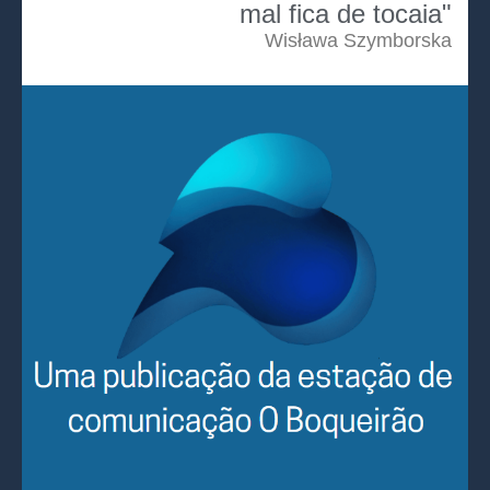
mal fica de tocaia"
Wisława Szymborska