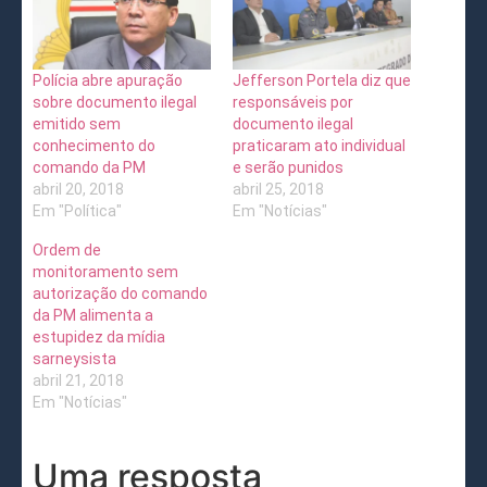
Polícia abre apuração
Jefferson Portela diz que
sobre documento ilegal
responsáveis por
emitido sem
documento ilegal
conhecimento do
praticaram ato individual
comando da PM
e serão punidos
abril 20, 2018
abril 25, 2018
Em "Política"
Em "Notícias"
Ordem de
monitoramento sem
autorização do comando
da PM alimenta a
estupidez da mídia
sarneysista
abril 21, 2018
Em "Notícias"
Uma resposta