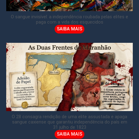
O sangue invisível: a independência roubada pelas elites e
paga com a vida dos esquecidos
SAIBA MAIS
O 28 consagra rendição de uma elite assustada e apaga
sangue caxiense que garantiu independência do país em
31 julho de 1823
SAIBA MAIS