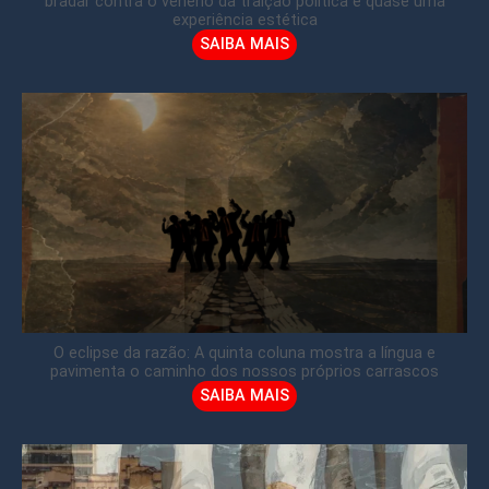
bradar contra o veneno da traição política é quase uma
experiência estética
SAIBA MAIS
O eclipse da razão: A quinta coluna mostra a língua e
pavimenta o caminho dos nossos próprios carrascos
SAIBA MAIS