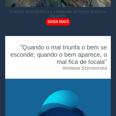
O teatro da antipolítica e a implosão da Frente Ampla no
Maranhão
SAIBA MAIS
"Quando o mal triunfa o bem se
esconde; quando o bem aparece, o
mal fica de tocaia"
Wisława Szymborska