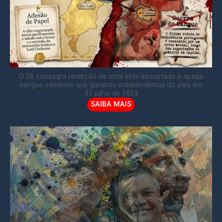
O 28 consagra rendição de uma elite assustada e apaga
sangue caxiense que garantiu independência do país em
31 julho de 1823
SAIBA MAIS