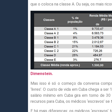
que o coloca na classe A. Ou seja, os mais rico
Dimenstein.
Mas isso é só o começo da conversa compara
‘livres’. O custo de vida em Cuba chega a ser
salário mínimo em Cuba gira em torno de 30 
recursos para Cuba, os médicos ‘escravos’ se t
E há mais diferenças: os médicos ‘escravos’