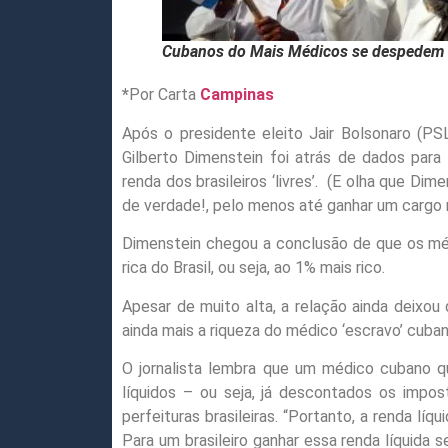
Cubanos do Mais Médicos se despedem 
*
Por Carta
Campinas
Após o presidente eleito Jair Bolsonaro (PSL
Gilberto Dimenstein foi atrás de dados par
renda dos brasileiros ‘livres’.
(E olha que Dimen
de verdade!, pelo menos até ganhar um cargo 
Dimenstein chegou a conclusão de que os m
rica do Brasil, ou seja, ao 1% mais rico.
Apesar de muito alta, a relação ainda deixou
ainda mais a riqueza do médico ‘escravo’ cubano 
O jornalista lembra que um médico cubano qu
líquidos – ou seja, já descontados os impo
perfeituras brasileiras. “Portanto, a renda lí
Para um brasileiro ganhar essa renda líquida 