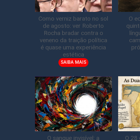
Como verniz barato no sol
O ec
de agosto: ver Roberto
quin
Rocha bradar contra o
lín
veneno da traição política
cam
é quase uma experiência
pró
estética
SAIBA MAIS
O sangue invisível: a
O 28 