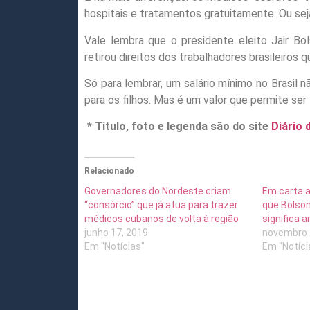
hospitais e tratamentos gratuitamente. Ou seja
Vale lembra que o presidente eleito Jair Bo
retirou direitos dos trabalhadores brasileiros
Só para lembrar, um salário mínimo no Brasil 
para os filhos. Mas é um valor que permite ser l
* Título, foto e legenda são do site
Diário
Relacionado
Governadores do Nordeste criam
Em carta a
“consórcio” que já atua para trazer
que Bolson
médicos cubanos de volta à região
significa 
junho 17, 2019
novembro 
Em "Notícias"
Em "Notíci