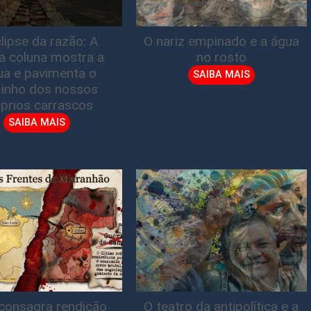
lipse da razão: A
O nariz empinado e a água
ta coluna mostra a
no rosto
gua e pavimenta o
SAIBA MAIS
inho dos nossos
prios carrascos
SAIBA MAIS
consagra rendição
O teatro da antipolítica e a