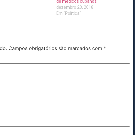
de médicos cubanos
dezembro 23, 2018
Em "Política"
do.
Campos obrigatórios são marcados com
*