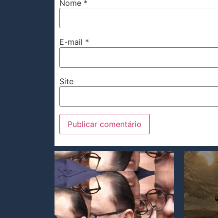
Nome
*
E-mail
*
Site